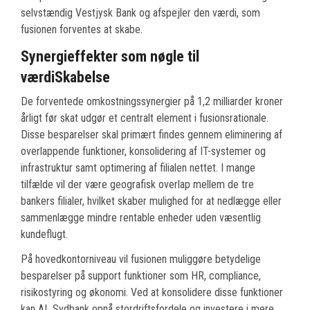
selvstændig Vestjysk Bank og afspejler den værdi, som
fusionen forventes at skabe.
Synergieffekter som nøgle til
værdiSkabelse
De forventede omkostningssynergier på 1,2 milliarder kroner
årligt før skat udgør et centralt element i fusionsrationale.
Disse besparelser skal primært findes gennem eliminering af
overlappende funktioner, konsolidering af IT-systemer og
infrastruktur samt optimering af filialen nettet. I mange
tilfælde vil der være geografisk overlap mellem de tre
bankers filialer, hvilket skaber mulighed for at nedlægge eller
sammenlægge mindre rentable enheder uden væsentlig
kundeflugt.
På hovedkontorniveau vil fusionen muliggøre betydelige
besparelser på support funktioner som HR, compliance,
risikostyring og økonomi. Ved at konsolidere disse funktioner
kan AL Sydbank opnå stordriftsfordele og investere i mere