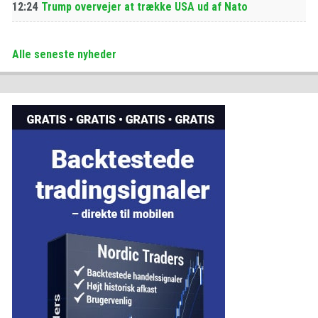
12:24
Trump overvejer at trække USA ud af Nato
Alle seneste nyheder