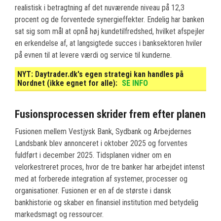
realistisk i betragtning af det nuværende niveau på 12,3
procent og de forventede synergieffekter. Endelig har banken
sat sig som mål at opnå høj kundetilfredshed, hvilket afspejler
en erkendelse af, at langsigtede succes i banksektoren hviler
på evnen til at levere værdi og service til kunderne.
NYT:
Daytrader.dk's egen strategi kan handles på
Nordnet (ikke egnet for alle):
SE INFO
Fusionsprocessen skrider frem efter planen
Fusionen mellem Vestjysk Bank, Sydbank og Arbejdernes
Landsbank blev annonceret i oktober 2025 og forventes
fuldført i december 2025. Tidsplanen vidner om en
velorkestreret proces, hvor de tre banker har arbejdet intenst
med at forberede integration af systemer, processer og
organisationer. Fusionen er en af de største i dansk
bankhistorie og skaber en finansiel institution med betydelig
markedsmagt og ressourcer.