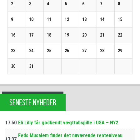
2
3
4
5
6
7
8
9
10
11
12
13
14
15
16
17
18
19
20
21
22
23
24
25
26
27
28
29
30
31
SENESTE NYHEDER
17:50
Eli Lilly får godkendt vægttabspille i USA – NY2
Feds Musalem finder det nuværende renteniveau
17:37