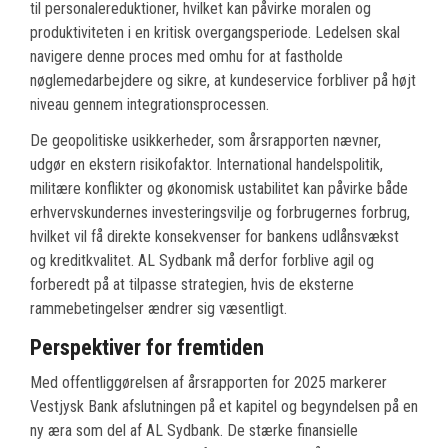
til personalereduktioner, hvilket kan påvirke moralen og
produktiviteten i en kritisk overgangsperiode. Ledelsen skal
navigere denne proces med omhu for at fastholde
nøglemedarbejdere og sikre, at kundeservice forbliver på højt
niveau gennem integrationsprocessen.
De geopolitiske usikkerheder, som årsrapporten nævner,
udgør en ekstern risikofaktor. International handelspolitik,
militære konflikter og økonomisk ustabilitet kan påvirke både
erhvervskundernes investeringsvilje og forbrugernes forbrug,
hvilket vil få direkte konsekvenser for bankens udlånsvækst
og kreditkvalitet. AL Sydbank må derfor forblive agil og
forberedt på at tilpasse strategien, hvis de eksterne
rammebetingelser ændrer sig væsentligt.
Perspektiver for fremtiden
Med offentliggørelsen af årsrapporten for 2025 markerer
Vestjysk Bank afslutningen på et kapitel og begyndelsen på en
ny æra som del af AL Sydbank. De stærke finansielle