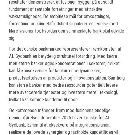
resultater demonstrerer, at fusionen bygger på et solidt
fundament af rentable forretninger med attraktive
vækstmuligheder. De ambitiøse mål for omkostninger,
forrentning og kundetilfredshed signalerer en ledelse med
klare visioner for, hvordan den sammenlagte bank skal udvikle
sig.
For det danske bankmarked repræsenterer fremkomsten af
AL Sydbank en betydelig strukturel forandring. Med færre
men større banker øges koncentrationen i sektoren, hvilket
kan få konsekvenser for konkurrencedynamikken,
prisfastsættelsen af produkter og innovationstakten. Samtidig
kan større banker med bedre ressourcer potentielt levere
mere avancerede tjenester og investere mere i teknologi,
hvilket kan komme kunderne til gode.
De kommende måneder frem mod fusionens endelige
gennemførelse i december 2025 bliver kritiske for AL
Sydbank. Evnen til at eksekvere på integrationsplanen,
realisere de lovede synergier og fastholde kundetilliden vil