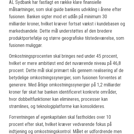
AL Sydbank har fastlagt en række klare finansielle
målsætninger, som skal guide bankens udvikling i årene efter
fusionen. Banken sigter mod et udlån på minimum 30
milliarder kroner, hvilket kræver fortsat vækst i kundebasen og
markedsandele. Dette mål understøttes af den bredere
produktportefølje og større geografiske tilstedeværelse, som
fusionen muliggør.
Omkostningsprocenten skal bringes ned under 45 procent,
hvilket er mere ambitiøst end det nuværende niveau på 46,8
procent. Dette mål skal primært nås gennem realisering af de
betydelige omkostningssynergier, som fusionen forventes at
generere. Med årlige omkostningssynergier på 1,2 milliarder
kroner før skat har banken identificeret konkrete områder,
hvor dobbeltfunktioner kan elimineres, processer kan
strømlines, og teknologiplatforme kan konsolideres.
Forrentningen af egenkapitalen skal fastholdes over 10
procent efter skat, hvilket kræver vedvarende fokus på
indtjening og omkostningskontrol. Målet er udfordrende men