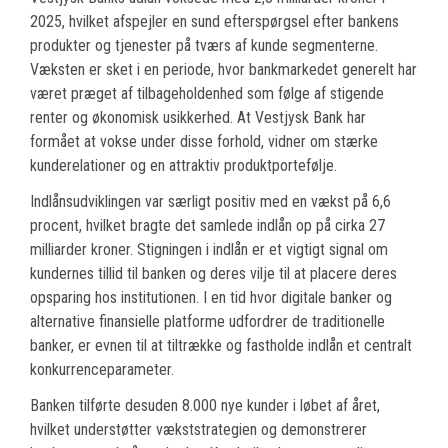
2025, hvilket afspejler en sund efterspørgsel efter bankens
produkter og tjenester på tværs af kunde segmenterne.
Væksten er sket i en periode, hvor bankmarkedet generelt har
været præget af tilbageholdenhed som følge af stigende
renter og økonomisk usikkerhed. At Vestjysk Bank har
formået at vokse under disse forhold, vidner om stærke
kunderelationer og en attraktiv produktportefølje.
Indlånsudviklingen var særligt positiv med en vækst på 6,6
procent, hvilket bragte det samlede indlån op på cirka 27
milliarder kroner. Stigningen i indlån er et vigtigt signal om
kundernes tillid til banken og deres vilje til at placere deres
opsparing hos institutionen. I en tid hvor digitale banker og
alternative finansielle platforme udfordrer de traditionelle
banker, er evnen til at tiltrække og fastholde indlån et centralt
konkurrenceparameter.
Banken tilførte desuden 8.000 nye kunder i løbet af året,
hvilket understøtter vækststrategien og demonstrerer