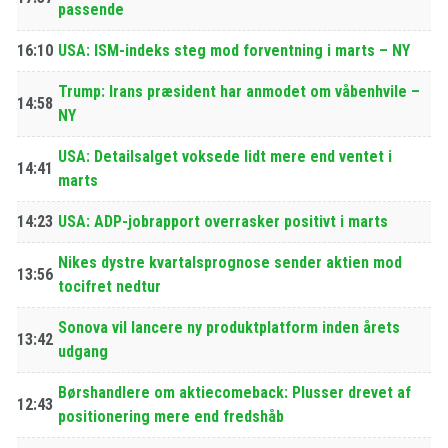
passende
16:10
USA: ISM-indeks steg mod forventning i marts – NY
Trump: Irans præsident har anmodet om våbenhvile –
14:58
NY
USA: Detailsalget voksede lidt mere end ventet i
14:41
marts
14:23
USA: ADP-jobrapport overrasker positivt i marts
Nikes dystre kvartalsprognose sender aktien mod
13:56
tocifret nedtur
Sonova vil lancere ny produktplatform inden årets
13:42
udgang
Børshandlere om aktiecomeback: Plusser drevet af
12:43
positionering mere end fredshåb