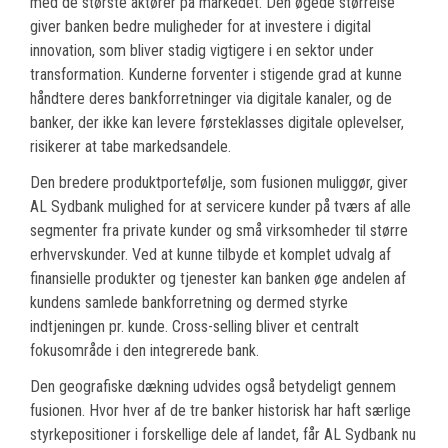
med de største aktører på markedet. Den øgede størrelse
giver banken bedre muligheder for at investere i digital
innovation, som bliver stadig vigtigere i en sektor under
transformation. Kunderne forventer i stigende grad at kunne
håndtere deres bankforretninger via digitale kanaler, og de
banker, der ikke kan levere førsteklasses digitale oplevelser,
risikerer at tabe markedsandele.
Den bredere produktportefølje, som fusionen muliggør, giver
AL Sydbank mulighed for at servicere kunder på tværs af alle
segmenter fra private kunder og små virksomheder til større
erhvervskunder. Ved at kunne tilbyde et komplet udvalg af
finansielle produkter og tjenester kan banken øge andelen af
kundens samlede bankforretning og dermed styrke
indtjeningen pr. kunde. Cross-selling bliver et centralt
fokusområde i den integrerede bank.
Den geografiske dækning udvides også betydeligt gennem
fusionen. Hvor hver af de tre banker historisk har haft særlige
styrkepositioner i forskellige dele af landet, får AL Sydbank nu