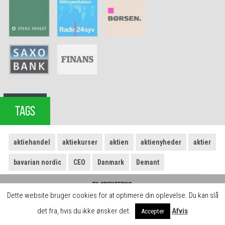
TAGS
aktiehandel
aktiekurser
aktien
aktienyheder
aktier
bavarian nordic
CEO
Danmark
Demant
donald trump
Downgrade
Eli
Europa
Eurozonen
Til orientering:
Dette website bruger cookies for at optimere din oplevelse. Du kan slå
Hos daytrader.dk skaber vi gratis indhold og læringsforløb for jer brugere. Det
FLSmidth
Gubra
internationale aktier
iss
jpmorgan
kan vi blandt andet gøre, fordi vi indgår samarbejde med brokerne, der betaler
det fra, hvis du ikke ønsker det.
Afvis
Accepter
for omtale på siden.
Luk
Jyske Bank
kina
kursmål
macro
Maintain