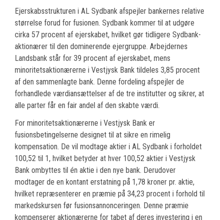
Ejerskabsstrukturen i AL Sydbank afspejler bankernes relative
størrelse forud for fusionen. Sydbank kommer til at udgøre
cirka 57 procent af ejerskabet, hvilket gør tidligere Sydbank-
aktionærer til den dominerende ejergruppe. Arbejdernes
Landsbank står for 39 procent af ejerskabet, mens
minoritetsaktionærerne i Vestjysk Bank tildeles 3,85 procent
af den sammenlagte bank. Denne fordeling afspejler de
forhandlede værdiansættelser af de tre institutter og sikrer, at
alle parter får en fair andel af den skabte værdi.
For minoritetsaktionærerne i Vestjysk Bank er
fusionsbetingelserne designet til at sikre en rimelig
kompensation. De vil modtage aktier i AL Sydbank i forholdet
100,52 til 1, hvilket betyder at hver 100,52 aktier i Vestjysk
Bank ombyttes til én aktie i den nye bank. Derudover
modtager de en kontant erstatning på 1,78 kroner pr. aktie,
hvilket repræsenterer en præmie på 34,23 procent i forhold til
markedskursen før fusionsannonceringen. Denne præmie
kompenserer aktionærerne for tabet af deres investering i en