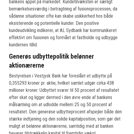
bankens appel på markedet. Kundetilvæksten er særligt
bemærkelsesværdig i betragtning af fusionsprocessen, da
sådanne situationer ofte kan skabe usikkerhed hos både
eksisterende og potentielle kunder. Den positive
kundeudvikling indikerer, at AL Sydbank har kommunikeret
effektivt om fusionen og formået at fastholde og udbygge
kundernes tillid.
Generøs udbyttepolitik belønner
aktionærerne
Bestyrelsen i Vestjysk Bank har foreslået et udbytte på
0,355293 kroner pr. aktie, hvilket samlet udgør cirka 438
millioner kroner. Udbyttet svarer til 50 procent af resultatet
efter skat og ligger dermed i den øvre ende af bankens
målsætning om at udlodde mellem 25 og 50 procent af
resultatet. Den generøse udbytteprocent afspejler både den
stærke indtjening og den solide kapitalposition, som gør det
muligt at belønne aktionærerne, samtidig med at banken
bevarer tilstrækkelig kapital til fremtidig vækst.