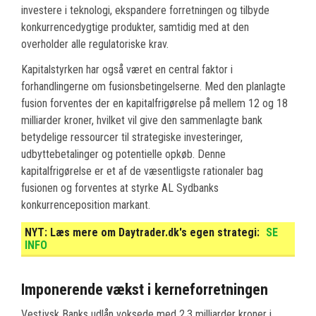
investere i teknologi, ekspandere forretningen og tilbyde
konkurrencedygtige produkter, samtidig med at den
overholder alle regulatoriske krav.
Kapitalstyrken har også været en central faktor i
forhandlingerne om fusionsbetingelserne. Med den planlagte
fusion forventes der en kapitalfrigørelse på mellem 12 og 18
milliarder kroner, hvilket vil give den sammenlagte bank
betydelige ressourcer til strategiske investeringer,
udbyttebetalinger og potentielle opkøb. Denne
kapitalfrigørelse er et af de væsentligste rationaler bag
fusionen og forventes at styrke AL Sydbanks
konkurrenceposition markant.
NYT:
Læs mere om Daytrader.dk's egen strategi:
SE
INFO
Imponerende vækst i kerneforretningen
Vestjysk Banks udlån voksede med 2,3 milliarder kroner i