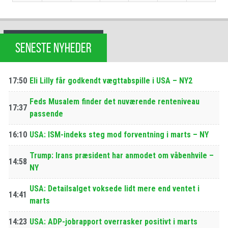
SENESTE NYHEDER
17:50
Eli Lilly får godkendt vægttabspille i USA – NY2
Feds Musalem finder det nuværende renteniveau
17:37
passende
16:10
USA: ISM-indeks steg mod forventning i marts – NY
Trump: Irans præsident har anmodet om våbenhvile –
14:58
NY
USA: Detailsalget voksede lidt mere end ventet i
14:41
marts
14:23
USA: ADP-jobrapport overrasker positivt i marts