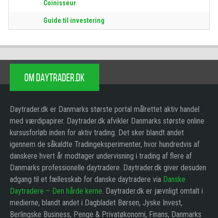
Coinisseur
Guide til investering
OM DAYTRADER.DK
Daytrader.dk er Danmarks største portal målrettet aktiv handel
med værdipapirer. Daytrader.dk afvikler Danmarks største online
kursusforløb inden for aktiv trading. Det sker blandt andet
igennem de såkaldte Tradingeksperimenter, hvor hundredvis af
danskere hvert år modtager undervisning i trading af flere af
Danmarks professionelle daytradere. Daytrader.dk giver desuden
adgang til et fællesskab for danske daytradere via
Danske
Daytradere – Den hårde kerne
. Daytrader.dk er jævnligt omtalt i
medierne, blandt andet i Dagbladet Børsen, Jyske Invest,
Berlingske Business, Penge & Privatøkonomi, Finans, Danmarks