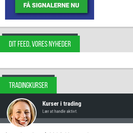
DIT FEED, VORES NYHEDER
TRADINGKURSER
Kurser i trading
Lær at handle aktivt.