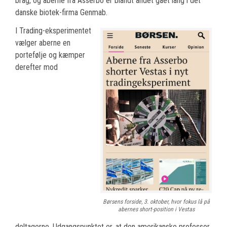
brag, og aberne fra Asserbo er blandt andet gået lang i det
danske biotek-firma Genmab.
I Trading-eksperimentet
vælger aberne en
portefølje og kæmper
derefter mod
Børsens forside, 3. oktober, hvor fokus lå på
abernes short-position i Vestas
deltagerne. Udgangspunktet er, at den amerikanske professor