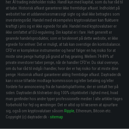
her. Al trading indeholder risiko. Handl kun med kapital, som du har råd til
at tabe. Historisk afkast garanterer ikke fremtidige afkast. Indholdet på
websitet har et uddannelsesmæssigt sigte og skal ikke betragtes som
investeringsråd. Handel med eksempelvis kryptovalutaer kan fluktuere
kraftigt i pris og er ikke egnede for alle. Handel med kryptovalutaer er
ikke omfattet af EU-regulering. Din kapital er i fare. Helt generelt er
gearede handelsprodukter, som er beskrevet på dette website, er ikke
egnede for enhver. Det er muligt, at tab kan overstige din kontobalance.
CFD’er er komplekse instrumenter og heraf følger en høj risiko for at
miste sine penge hurtigt på grund af høj gearing. Mellem 74-89% af
private investorer taber penge, når de handler CFD’er. Du skal overveje,
om du har råd til indgå i handler, hvor der er høj risiko for at miste dine
penge. Historisk afkast garanterer aldrig fremtidige afkast. Daytrader.dk
kan i visse tilfælde modtage kommission og/eller betaling og/eller
fordele for annoncering fra de handelsplatforme, der er omtalt her på
siden. Daytrader.dk tilstræber dog 100% objektivitet i lighed med, hvad
man genfinder hos andre typer professionelle medier. I alle artikler tages
forbehold for fejl og ændringer. Det er altid op til læseren at ajourføre
sig, også om kryptovalutaer såsom
Ripple
, Ethereum, Bitcoin etc.
Copyright (c) daytrader.dk -
sitemap