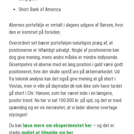
Short Bank of America
Abernes portefølje er omtalt i dagens udgave af Børsen, hvor
den er kommet på forsiden.
Overordnet set bærer porteføljen naturligvis præg af, at
positionerne er tilfældigt udvalgt. Nogle af positionerne kan
dog give mening, mens andre måske er mindre indlysende.
Eksempelvis vil aberne med en lang position i guld være godt
positioneret, hvis der skulle opstå uro på aktiemarkedet. Ud
fra teknisk analyse kan det også give mening at gå short i
Vestas, men vi ville på daytrader.dk nok ikke selv have turdet
gå short i Chr. Hansen, som har været inde i en længere,
positiv trend. Nu har vi sat 100.000 kr. på spil, og det er med
spænding og en vis nervøsitet, at vi lader aberne overtage
styringen!
Du kan
læse mere om eksperimentet her
– og det er
stadig
muligt at tilmelde sig her