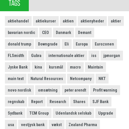
TAGS
aktiehandel
aktiekurser
aktien
aktienyheder
aktier
bavarian nordic
CEO
Danmark
Demant
donald trump
Downgrade
Eli
Europa
Eurozonen
FLSmidth
Gubra
internationale aktier
iss
jpmorgan
Jyske Bank
kina
kursmål
macro
Maintain
main text
Natural Resources
Netcompany
NKT
novo nordisk
omsætning
peter arendt
Profit warning
regnskab
Report
Research
Shares
SJF Bank
Sydbank
TCM Group
Udenlandsk selskab
Upgrade
usa
vestjysk bank
vækst
Zealand Pharma