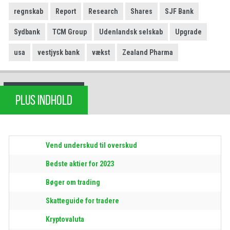
regnskab
Report
Research
Shares
SJF Bank
Sydbank
TCM Group
Udenlandsk selskab
Upgrade
usa
vestjysk bank
vækst
Zealand Pharma
PLUS INDHOLD
Vend underskud til overskud
Bedste aktier for 2023
Bøger om trading
Skatteguide for tradere
Kryptovaluta