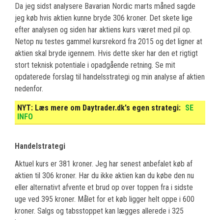
Da jeg sidst analysere Bavarian Nordic marts måned sagde
jeg køb hvis aktien kunne bryde 306 kroner. Det skete lige
efter analysen og siden har aktiens kurs været med pil op.
Netop nu testes gammel kursrekord fra 2015 og det ligner at
aktien skal bryde igennem. Hvis dette sker har den et rigtigt
stort teknisk potentiale i opadgående retning. Se mit
opdaterede forslag til handelsstrategi og min analyse af aktien
nedenfor.
NYT:
Læs mere om Daytrader.dk's egen strategi:
SE
INFO
Handelstrategi
Aktuel kurs er 381 kroner. Jeg har senest anbefalet køb af
aktien til 306 kroner. Har du ikke aktien kan du købe den nu
eller alternativt afvente et brud op over toppen fra i sidste
uge ved 395 kroner. Målet for et køb ligger helt oppe i 600
kroner. Salgs og tabsstoppet kan lægges allerede i 325