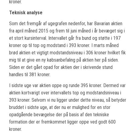
kroner.
Teknisk analyse
Som det fremgår af ugegrafen nedenfor, har Bavarian aktien
fra april måned 2015 og frem til juni måned i år bevæget sig i
et stort kursinterval. Intervallet går fra bund og støtte i 197
kroner op til top og modstand i 393 kroner. I marts måned
brød aktien et vigtigt modstandsniveau i 306 kroner hvilket fik
mig til at give en ny købsanbefaling på aktien her på siden.
Siden er det gået opad for aktien der i skrivende stund
handles til 381 kroner.
I sidste uge var aktien oppe og runde 395 kroner. Dermed var
aktien kortvarigt over intervallets top og modstandsniveau i
393 kroner. Selvom vi nu ligger under dette niveau, så betyder
bruddet i sidste uge, at der nu er mulighed for en stor
opadgående bevægelse der på basis af den tekniske
formation der er fremkommet ligger oppe ved godt 600
kroner.