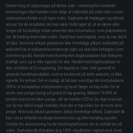
Enhver brug af oplysninger på denne side – eksempelvis konkrete
investeringer eller handler som følge af indholdet på siden eller i vores
uddannelsesforløb er på egen risiko. Daytrader.dk fralægger sig ethvert
ansvar for de resultater, der kan være forårsaget af, at en læser eller
bruger på forskellige måde anvender den information, som præsenteres
her. Al trading indeholder risiko. Handl kun med kapital, som du har råd til
at tabe. Historisk afkast garanterer ikke fremtidige afkast. Indholdet på
websitet har et uddannelsesmæssigt sigte og skal ikke betragtes som
investeringsråd. Handel med eksempelvis kryptovalutaer kan fluktuere
kraftigt i pris og er ikke egnede for alle. Handel med kryptovalutaer er
ikke omfattet af EU-regulering. Din kapital er i fare. Helt generelt er
gearede handelsprodukter, som er beskrevet på dette website, er ikke
egnede for enhver. Det er muligt, at tab kan overstige din kontobalance.
CFD’er er komplekse instrumenter og heraf følger en høj risiko for at
miste sine penge hurtigt på grund af høj gearing. Mellem 74-89% af
private investorer taber penge, når de handler CFD’er. Du skal overveje,
om du har råd til indgå i handler, hvor der er høj risiko for at miste dine
penge. Historisk afkast garanterer aldrig fremtidige afkast. Daytrader.dk
kan i visse tilfælde modtage kommission og/eller betaling og/eller
fordele for annoncering fra de handelsplatforme, der er omtalt her på
siden. Daytrader.dk tilstræber dog 100% objektivitet i lighed med, hvad