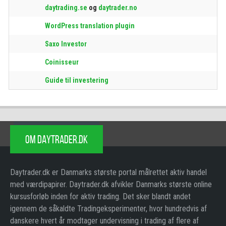
daytrading.se
og
daytrader.no
WordPress translation plugin
Saxo Investor
Coinisseur
Guide til investering
OM DAYTRADER.DK
Daytrader.dk er Danmarks største portal målrettet aktiv handel
med værdipapirer. Daytrader.dk afvikler Danmarks største online
kursusforløb inden for aktiv trading. Det sker blandt andet
igennem de såkaldte Tradingeksperimenter, hvor hundredvis af
danskere hvert år modtager undervisning i trading af flere af