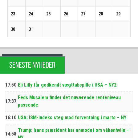
23
24
25
26
27
28
29
30
31
SENESTE NYHEDER
17:50
Eli Lilly får godkendt vægttabspille i USA – NY2
Feds Musalem finder det nuværende renteniveau
17:37
passende
16:10
USA: ISM-indeks steg mod forventning i marts – NY
Trump: Irans præsident har anmodet om våbenhvile –
14:58
NY