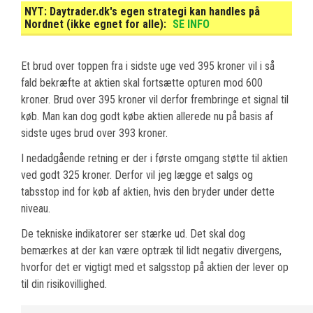
NYT:
Daytrader.dk's egen strategi kan handles på
Nordnet (ikke egnet for alle):
SE INFO
Et brud over toppen fra i sidste uge ved 395 kroner vil i så
fald bekræfte at aktien skal fortsætte opturen mod 600
kroner. Brud over 395 kroner vil derfor frembringe et signal til
køb. Man kan dog godt købe aktien allerede nu på basis af
sidste uges brud over 393 kroner.
I nedadgående retning er der i første omgang støtte til aktien
ved godt 325 kroner. Derfor vil jeg lægge et salgs og
tabsstop ind for køb af aktien, hvis den bryder under dette
niveau.
De tekniske indikatorer ser stærke ud. Det skal dog
bemærkes at der kan være optræk til lidt negativ divergens,
hvorfor det er vigtigt med et salgsstop på aktien der lever op
til din risikovillighed.