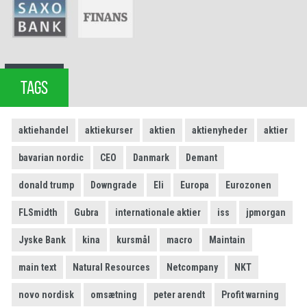
TAGS
aktiehandel
aktiekurser
aktien
aktienyheder
aktier
bavarian nordic
CEO
Danmark
Demant
donald trump
Downgrade
Eli
Europa
Eurozonen
FLSmidth
Gubra
internationale aktier
iss
jpmorgan
Jyske Bank
kina
kursmål
macro
Maintain
main text
Natural Resources
Netcompany
NKT
novo nordisk
omsætning
peter arendt
Profit warning