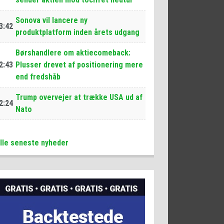
Sonova vil lancere ny
3:42
produktplatform inden årets udgang
Børshandlere om aktiecomeback:
2:43
Plusser drevet af positionering mere
end fredshåb
Trump overvejer at trække USA ud af
2:24
Nato
lle seneste nyheder