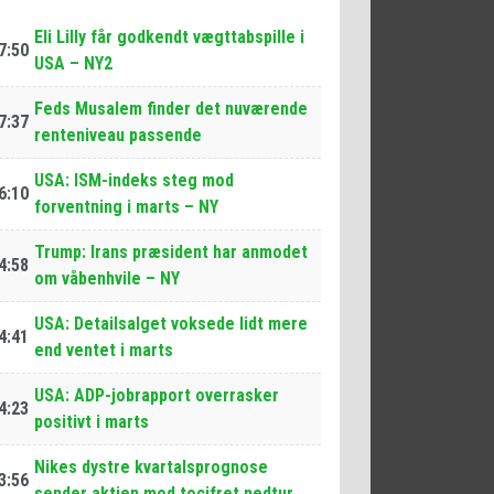
Eli Lilly får godkendt vægttabspille i
7:50
USA – NY2
Feds Musalem finder det nuværende
7:37
renteniveau passende
USA: ISM-indeks steg mod
6:10
forventning i marts – NY
Trump: Irans præsident har anmodet
4:58
om våbenhvile – NY
USA: Detailsalget voksede lidt mere
4:41
end ventet i marts
USA: ADP-jobrapport overrasker
4:23
positivt i marts
Nikes dystre kvartalsprognose
3:56
sender aktien mod tocifret nedtur