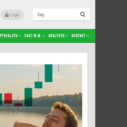
Login
ptovaluta
SKAT m.m.
Analyser
Kontakt
Level 2
Futures-kontrakter
Kopier Christian Jain Kongsted
Kopier Jeppe Kirk Bonde