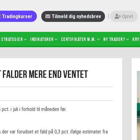
Tradingkurser
Tilmeld dig nyhedsbrev
Opret
Strategier
Indikatorer
Certifikater m.m.
Ny trader?
Kry
 gang med daytrading
Candlesticks – hvad er det?
t falder mere end ventet
r de bedste tradere og
Det betyder de nye ESMA-regler
torer
ABCD-mønsteret
 bruges stop-loss
Shortselling
sætter du på spil ved CFD-
Gearing af aktier – hvad er det?
el?
t. i juli i forhold til måneden før.
 fungerer BULL & BEAR-
ikater
er var forudset et fald på 0,3 pct. ifølge estimater fra