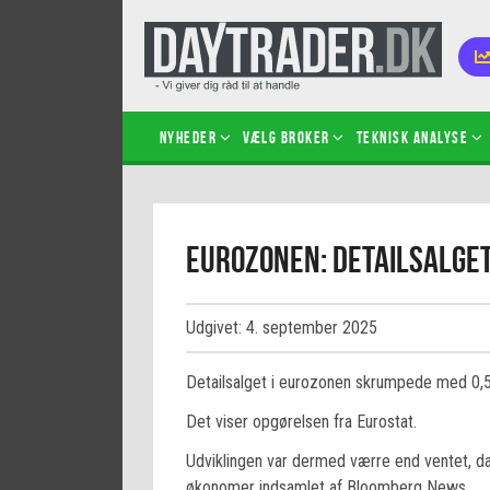
Nyheder
Vælg broker
Teknisk analyse
Kom i
Eurozonen: Detailsalge
Kopié
inves
Sådan
Udgivet: 4. september 2025
Hvad 
hand
Detailsalget i eurozonen skrumpede med 0,5 pc
Sådan
certif
Det viser opgørelsen fra Eurostat.
Udviklingen var dermed værre end ventet, da d
økonomer indsamlet af Bloomberg News.