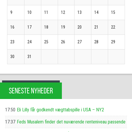
9
10
11
12
13
14
15
16
17
18
19
20
21
22
23
24
25
26
27
28
29
30
31
SENESTE NYHEDER
17:50
Eli Lilly får godkendt vægttabspille i USA – NY2
17:37
Feds Musalem finder det nuværende renteniveau passende