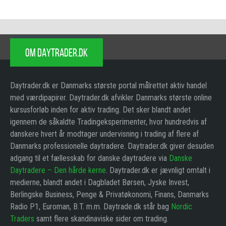
OM DAYTRADER.DK
Daytrader.dk er Danmarks største portal målrettet aktiv handel
med værdipapirer. Daytrader.dk afvikler Danmarks største online
kursusforløb inden for aktiv trading. Det sker blandt andet
igennem de såkaldte Tradingeksperimenter, hvor hundredvis af
danskere hvert år modtager undervisning i trading af flere af
Danmarks professionelle daytradere. Daytrader.dk giver desuden
adgang til et fællesskab for danske daytradere via
Danske
Daytradere – Den hårde kerne
. Daytrader.dk er jævnligt omtalt i
medierne, blandt andet i Dagbladet Børsen, Jyske Invest,
Berlingske Business, Penge & Privatøkonomi, Finans, Danmarks
Radio P1, Euroman, B.T. m.m. Daytrade.dk står bag
Nordic
Traders
samt flere skandinaviske sider om trading.