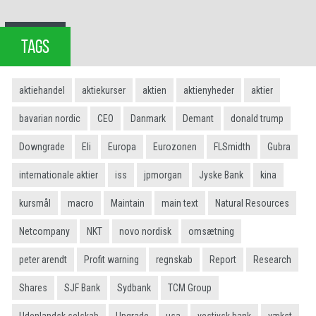
TAGS
aktiehandel
aktiekurser
aktien
aktienyheder
aktier
bavarian nordic
CEO
Danmark
Demant
donald trump
Downgrade
Eli
Europa
Eurozonen
FLSmidth
Gubra
internationale aktier
iss
jpmorgan
Jyske Bank
kina
kursmål
macro
Maintain
main text
Natural Resources
Netcompany
NKT
novo nordisk
omsætning
peter arendt
Profit warning
regnskab
Report
Research
Shares
SJF Bank
Sydbank
TCM Group
Udenlandsk selskab
Upgrade
usa
vestjysk bank
vækst