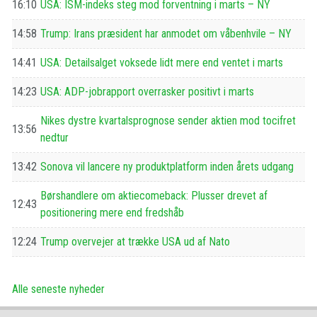
16:10
USA: ISM-indeks steg mod forventning i marts – NY
14:58
Trump: Irans præsident har anmodet om våbenhvile – NY
14:41
USA: Detailsalget voksede lidt mere end ventet i marts
14:23
USA: ADP-jobrapport overrasker positivt i marts
Nikes dystre kvartalsprognose sender aktien mod tocifret
13:56
nedtur
13:42
Sonova vil lancere ny produktplatform inden årets udgang
Børshandlere om aktiecomeback: Plusser drevet af
12:43
positionering mere end fredshåb
12:24
Trump overvejer at trække USA ud af Nato
Alle seneste nyheder