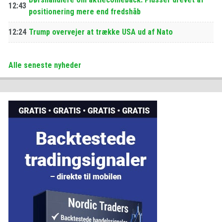
12:43
positionering mere end fredshåb
12:24
Trump overvejer at trække USA ud af Nato
Alle seneste nyheder