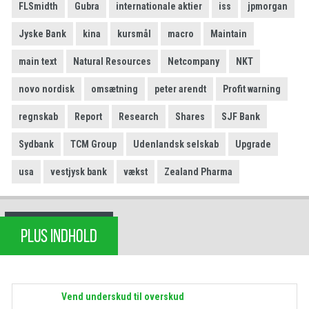
FLSmidth
Gubra
internationale aktier
iss
jpmorgan
Jyske Bank
kina
kursmål
macro
Maintain
main text
Natural Resources
Netcompany
NKT
novo nordisk
omsætning
peter arendt
Profit warning
regnskab
Report
Research
Shares
SJF Bank
Sydbank
TCM Group
Udenlandsk selskab
Upgrade
usa
vestjysk bank
vækst
Zealand Pharma
PLUS INDHOLD
Vend underskud til overskud