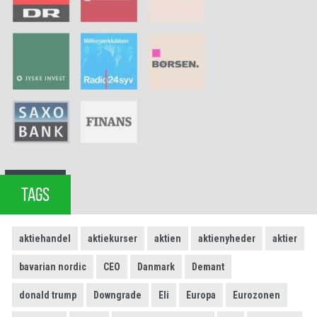
TAGS
aktiehandel
aktiekurser
aktien
aktienyheder
aktier
bavarian nordic
CEO
Danmark
Demant
donald trump
Downgrade
Eli
Europa
Eurozonen