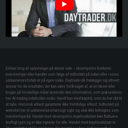
Enhver brug af oplysninger på denne side – eksempelvis konkrete
investeringer eller handler som følge af indholdet på siden eller i vores
uddannelsesforløb er på egen risiko. Daytrader.dk fralægger sig ethvert
ansvar for de resultater, der kan være forårsaget af, at en læser eller
bruger på forskellige måde anvender den information, som præsenteres
her. Al trading indeholder risiko. Handl kun med kapital, som du har råd til
at tabe. Historisk afkast garanterer ikke fremtidige afkast. Indholdet på
websitet har et uddannelsesmæssigt sigte og skal ikke betragtes som
investeringsråd. Handel med eksempelvis kryptovalutaer kan fluktuere
kraftigt i pris og er ikke egnede for alle. Handel med kryptovalutaer er