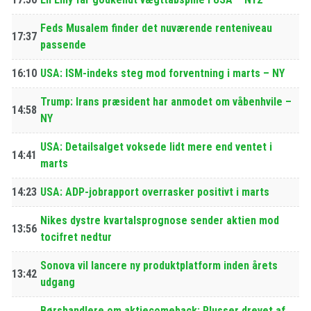
Feds Musalem finder det nuværende renteniveau
17:37
passende
16:10
USA: ISM-indeks steg mod forventning i marts – NY
Trump: Irans præsident har anmodet om våbenhvile –
14:58
NY
USA: Detailsalget voksede lidt mere end ventet i
14:41
marts
14:23
USA: ADP-jobrapport overrasker positivt i marts
Nikes dystre kvartalsprognose sender aktien mod
13:56
tocifret nedtur
Sonova vil lancere ny produktplatform inden årets
13:42
udgang
Børshandlere om aktiecomeback: Plusser drevet af