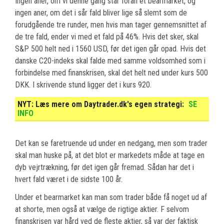
Ingen aner, om vi denne gang står foran et bearmarket, og
ingen aner, om det i sår fald bliver lige så slemt som de
forudgående tre runder, men hvis man tager gennemsnittet af
de tre fald, ender vi med et fald på 46%. Hvis det sker, skal
S&P 500 helt ned i 1560 USD, før det igen går opad. Hvis det
danske C20-indeks skal falde med samme voldsomhed som i
forbindelse med finanskrisen, skal det helt ned under kurs 500
DKK. I skrivende stund ligger det i kurs 920.
NYT:
Læs mere om Daytrader.dk's egen strategi:
SE
INFO
Det kan se faretruende ud under en nedgang, men som trader
skal man huske på, at det blot er markedets måde at tage en
dyb vejrtrækning, før det igen går fremad. Sådan har det i
hvert fald været i de sidste 100 år.
Under et bearmarket kan man som trader både få noget ud af
at shorte, men også at vælge de rigtige aktier. F selvom
finanskrisen var hård ved de fleste aktier, så var der faktisk