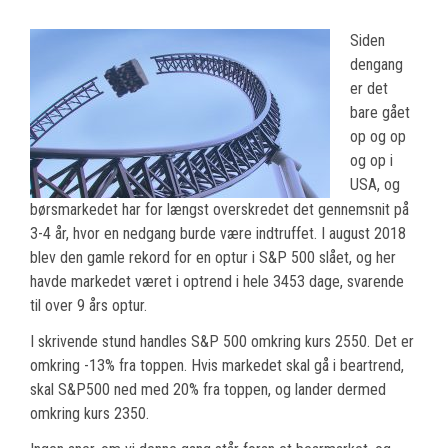
Siden
dengang
er det
bare gået
op og op
og op i
USA, og
børsmarkedet har for længst overskredet det gennemsnit på
3-4 år, hvor en nedgang burde være indtruffet. I august 2018
blev den gamle rekord for en optur i S&P 500 slået, og her
havde markedet været i optrend i hele 3453 dage, svarende
til over 9 års optur.
I skrivende stund handles S&P 500 omkring kurs 2550. Det er
omkring -13% fra toppen. Hvis markedet skal gå i beartrend,
skal S&P500 ned med 20% fra toppen, og lander dermed
omkring kurs 2350.