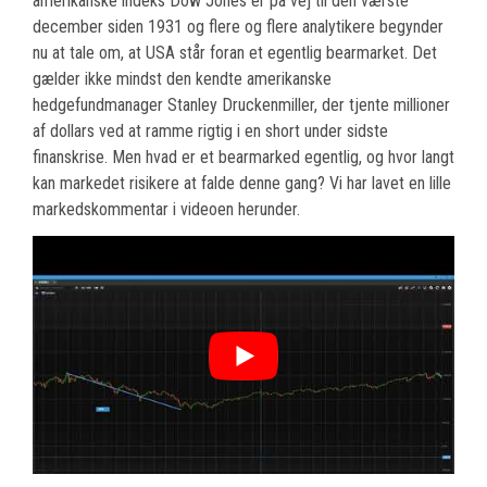
amerikanske indeks Dow Jones er på vej til den værste
december siden 1931 og flere og flere analytikere begynder
nu at tale om, at USA står foran et egentlig bearmarket. Det
gælder ikke mindst den kendte amerikanske
hedgefundmanager Stanley Druckenmiller, der tjente millioner
af dollars ved at ramme rigtig i en short under sidste
finanskrise. Men hvad er et bearmarked egentlig, og hvor langt
kan markedet risikere at falde denne gang? Vi har lavet en lille
markedskommentar i videoen herunder.