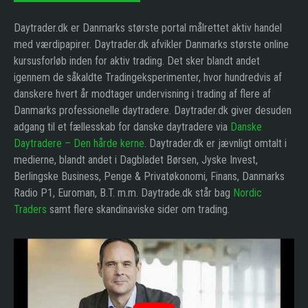
Daytrader.dk er Danmarks største portal målrettet aktiv handel
med værdipapirer. Daytrader.dk afvikler Danmarks største online
kursusforløb inden for aktiv trading. Det sker blandt andet
igennem de såkaldte Tradingeksperimenter, hvor hundredvis af
danskere hvert år modtager undervisning i trading af flere af
Danmarks professionelle daytradere. Daytrader.dk giver desuden
adgang til et fællesskab for danske daytradere via
Danske
Daytradere – Den hårde kerne
. Daytrader.dk er jævnligt omtalt i
medierne, blandt andet i Dagbladet Børsen, Jyske Invest,
Berlingske Business, Penge & Privatøkonomi, Finans, Danmarks
Radio P1, Euroman, B.T. m.m. Daytrade.dk står bag
Nordic
Traders
samt flere skandinaviske sider om trading.