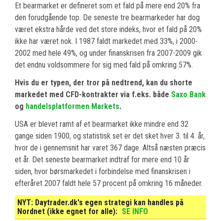
Et bearmarket er defineret som et fald på mere end 20% fra
den forudgående top. De seneste tre bearmarkeder har dog
været ekstra hårde ved det store indeks, hvor et fald på 20%
ikke har været nok. I 1987 faldt markedet med 33%, i 2000-
2002 med hele 49%, og under finanskrisen fra 2007-2009 gik
det endnu voldsommere for sig med fald på omkring 57%.
Hvis du er typen, der tror på nedtrend, kan du shorte
markedet med CFD-kontrakter via f.eks. både
Saxo Bank
og
handelsplatformen Markets
.
USA er blevet ramt af et bearmarket ikke mindre end 32
gange siden 1900, og statistisk set er det sket hver 3. til 4. år,
hvor de i gennemsnit har varet 367 dage. Altså næsten præcis
et år. Det seneste bearmarket indtraf for mere end 10 år
siden, hvor børsmarkedet i forbindelse med finanskrisen i
efteråret 2007 faldt hele 57 procent på omkring 16 måneder.
NYT:
Daytrader.dk's egen strategi kan handles på
Nordnet (ikke egnet for alle):
SE INFO