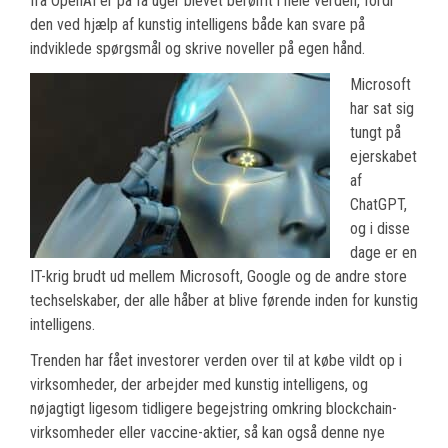
fra OpenAI er på få uger blevet berømt i hele verden, fordi
den ved hjælp af kunstig intelligens både kan svare på
indviklede spørgsmål og skrive noveller på egen hånd.
Microsoft
har sat sig
tungt på
ejerskabet
af
ChatGPT,
og i disse
dage er en
IT-krig brudt ud mellem Microsoft, Google og de andre store
techselskaber, der alle håber at blive førende inden for kunstig
intelligens.
Trenden har fået investorer verden over til at købe vildt op i
virksomheder, der arbejder med kunstig intelligens, og
nøjagtigt ligesom tidligere begejstring omkring blockchain-
virksomheder eller vaccine-aktier, så kan også denne nye