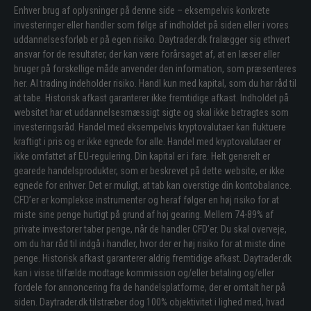
Enhver brug af oplysninger på denne side – eksempelvis konkrete
investeringer eller handler som følge af indholdet på siden eller i vores
uddannelsesforløb er på egen risiko. Daytrader.dk fralægger sig ethvert
ansvar for de resultater, der kan være forårsaget af, at en læser eller
bruger på forskellige måde anvender den information, som præsenteres
her. Al trading indeholder risiko. Handl kun med kapital, som du har råd til
at tabe. Historisk afkast garanterer ikke fremtidige afkast. Indholdet på
websitet har et uddannelsesmæssigt sigte og skal ikke betragtes som
investeringsråd. Handel med eksempelvis kryptovalutaer kan fluktuere
kraftigt i pris og er ikke egnede for alle. Handel med kryptovalutaer er
ikke omfattet af EU-regulering. Din kapital er i fare. Helt generelt er
gearede handelsprodukter, som er beskrevet på dette website, er ikke
egnede for enhver. Det er muligt, at tab kan overstige din kontobalance.
CFD’er er komplekse instrumenter og heraf følger en høj risiko for at
miste sine penge hurtigt på grund af høj gearing. Mellem 74-89% af
private investorer taber penge, når de handler CFD’er. Du skal overveje,
om du har råd til indgå i handler, hvor der er høj risiko for at miste dine
penge. Historisk afkast garanterer aldrig fremtidige afkast. Daytrader.dk
kan i visse tilfælde modtage kommission og/eller betaling og/eller
fordele for annoncering fra de handelsplatforme, der er omtalt her på
siden. Daytrader.dk tilstræber dog 100% objektivitet i lighed med, hvad