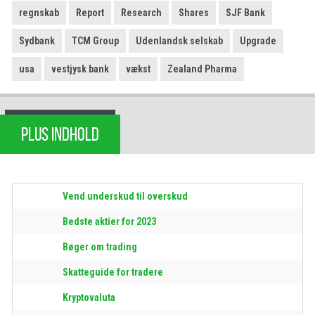
regnskab
Report
Research
Shares
SJF Bank
Sydbank
TCM Group
Udenlandsk selskab
Upgrade
usa
vestjysk bank
vækst
Zealand Pharma
PLUS INDHOLD
Vend underskud til overskud
Bedste aktier for 2023
Bøger om trading
Skatteguide for tradere
Kryptovaluta