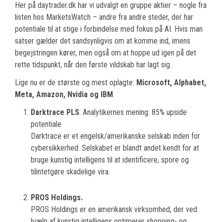
Her på daytrader.dk har vi udvalgt en gruppe aktier – nogle fra
listen hos MarketsWatch – andre fra andre steder, der har
potentiale til at stige i forbindelse med fokus på AI. Hvis man
satser gælder det sandsynligvis om at komme ind, imens
begejstringen kører, men også om at hoppe ud igen på det
rette tidspunkt, når den første vildskab har lagt sig.
Lige nu er de største og mest oplagte:
Microsoft, Alphabet,
Meta, Amazon, Nvidia og IBM
.
Darktrace PLS
. Analytikernes mening: 85% upside
potentiale
Darktrace er et engelsk/amerikanske selskab inden for
cybersikkerhed. Selskabet er blandt andet kendt for at
bruge kunstig intelligens til at identificere, spore og
tilintetgøre skadelige vira.
PROS Holdings.
PROS Holdings er en amerikansk virksomhed, der ved
hjælp af kunstig intelligens optimerer shopping- og