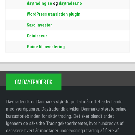
daytrading.se
og
daytrader.no
WordPress translation plugin
Saxo Investor
Coinisseur
Guide til investering
OM DAYTRADER.DK
Daytrader.dk er Danmarks største portal målrettet aktiv handel
med værdipapirer. Daytrader.dk afvikler Danmarks største online
kursusforløb inden for aktiv trading. Det sker blandt andet
igennem de såkaldte Tradingeksperimenter, hvor hundredvis af
danskere hvert år modtager undervisning i trading af flere af