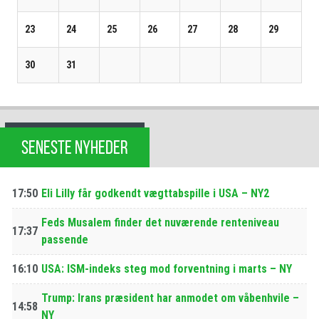
23
24
25
26
27
28
29
30
31
SENESTE NYHEDER
17:50
Eli Lilly får godkendt vægttabspille i USA – NY2
Feds Musalem finder det nuværende renteniveau
17:37
passende
16:10
USA: ISM-indeks steg mod forventning i marts – NY
Trump: Irans præsident har anmodet om våbenhvile –
14:58
NY