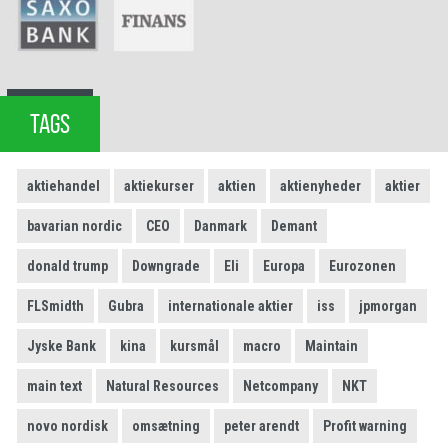
TAGS
aktiehandel
aktiekurser
aktien
aktienyheder
aktier
bavarian nordic
CEO
Danmark
Demant
donald trump
Downgrade
Eli
Europa
Eurozonen
FLSmidth
Gubra
internationale aktier
iss
jpmorgan
Jyske Bank
kina
kursmål
macro
Maintain
main text
Natural Resources
Netcompany
NKT
novo nordisk
omsætning
peter arendt
Profit warning