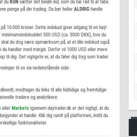
 at du
KUN
sætter det beløb ind, som du har råd til at tabe.
ene penge på din trading. Du bør heller
ALDRIG
handle
å 10.000 kroner. Dette indskud giver adgang til en højt
 minimumsindskuddet 500 USD (ca. 3000 DKK), hvis du
r skal du dog være opmærksom på, at et lille indskud også
di du handler med margin. Derfor vil 1000 USD eller mere
p til dig. Det vigtigste er, at du føler dig tryg som trader.
sninger til os via nedenstående side:
dkendt, modtager du links til alle hidtidige og fremtidige
sionelle tradere og analytikere.
k
eller
Markets
igennem daytrader.dk er det vigtigt, at du
egynder at handle. Klik dig rundt på platformen, indtil du
rskellige funktionaliteter.