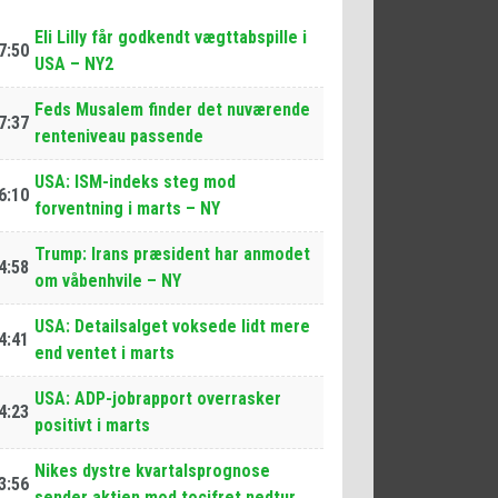
Eli Lilly får godkendt vægttabspille i
7:50
USA – NY2
Feds Musalem finder det nuværende
7:37
renteniveau passende
USA: ISM-indeks steg mod
6:10
forventning i marts – NY
Trump: Irans præsident har anmodet
4:58
om våbenhvile – NY
USA: Detailsalget voksede lidt mere
4:41
end ventet i marts
USA: ADP-jobrapport overrasker
4:23
positivt i marts
Nikes dystre kvartalsprognose
3:56
sender aktien mod tocifret nedtur