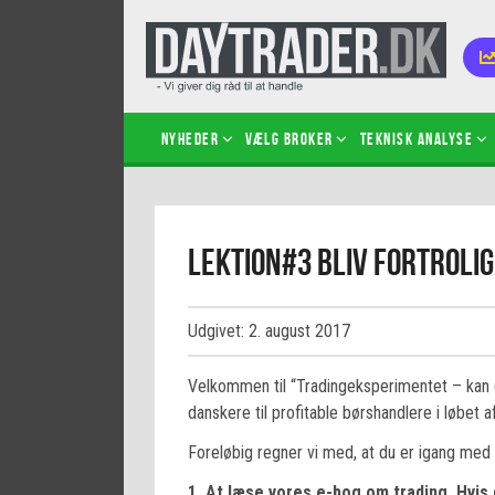
Nyheder
Vælg broker
Teknisk analyse
Kom i
Lektion#3 Bliv fortroli
Kopié
inves
Sådan
Udgivet: 2. august 2017
Hvad 
hand
Velkommen til “Tradingeksperimentet – kan du
Sådan
danskere til profitable børshandlere i løbet a
certif
Foreløbig regner vi med, at du er igang med
1. At læse vores e-bog om trading. Hvis 