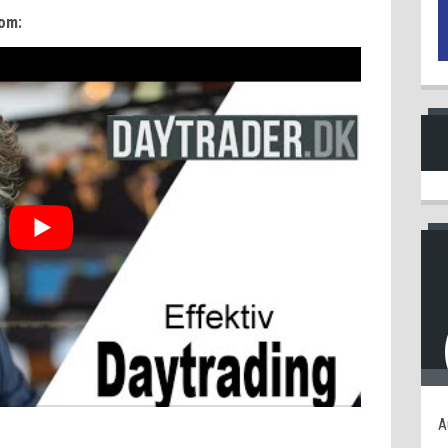
om:
A