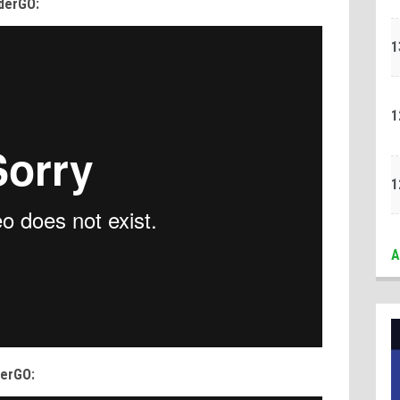
aderGO:
1
1
1
A
derGO: