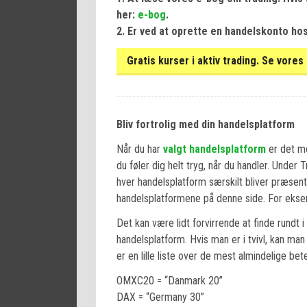
her:
e-bog
.
2. Er ved at oprette en handelskonto ho
Gratis kurser i aktiv trading. Se vore
Bliv fortrolig med din handelsplatform
Når du har
valgt handelsplatform
er det me
du føler dig helt tryg, når du handler. Under
hver handelsplatform særskilt bliver præsen
handelsplatformene på denne side. For ekse
Det kan være lidt forvirrende at finde rundt
handelsplatform. Hvis man er i tvivl, kan man
er en lille liste over de mest almindelige be
OMXC20 = “Danmark 20”
DAX = “Germany 30”