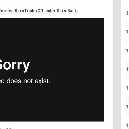
tformen SaxoTraderGO under Saxo Bank:
1
1
1
1
1
1
1