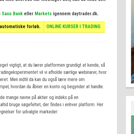
s
Saxo Bank
eller
Markets
igennem daytrader.dk
.
s automatiske forløb.
ONLINE KURSER I TRADING
get vigtigt, at du lærer platformen grundigt at kende, så
 Tradingeksperimentet vil vi afholde særlige webinarer, hvor
teret. Men indtil da kan du også lære mere om
mpel, hvordan du åbner en konto og begynder at handle.
 i de mange navne på aktier og indeks på en
 altid bruge søgefeltet, der findes i enhver platform. Her
tegnelser for udvalgte markeder: