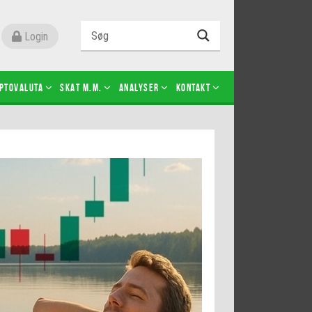
Login
ptovaluta
SKAT m.m.
Analyser
Kontakt
Level 2
Futures-kontrakter
Kopier Christian Jain Kongsted
Kopier Jeppe Kirk Bonde