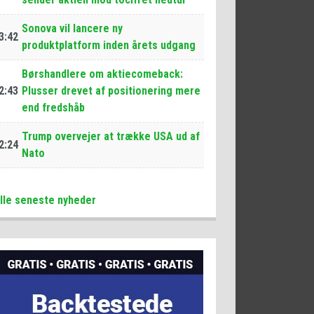
Sonova vil lancere ny
3:42
produktplatform inden årets udgang
Børshandlere om aktiecomeback:
2:43
Plusser drevet af positionering mere
end fredshåb
Trump overvejer at trække USA ud af
2:24
Nato
lle seneste nyheder