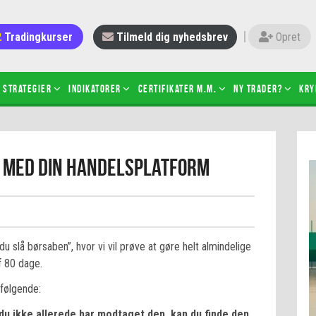
Tradingkurser
Tilmeld dig nyhedsbrev
Opret
Strategier
Indikatorer
Certifikater m.m.
Ny trader?
Kry
 gang med daytrading
Candlesticks – hvad er det?
g med din handelsplatform
r de bedste tradere og
Det betyder de nye ESMA-regler
torer
ABCD-mønsteret
 bruges stop-loss
Shortselling
sætter du på spil ved CFD-
Gearing af aktier – hvad er det?
el?
 slå børsaben”, hvor vi vil prøve at gøre helt almindelige
 fungerer BULL & BEAR-
f 80 dage.
ikater
 følgende:
du ikke allerede har modtaget den, kan du finde den