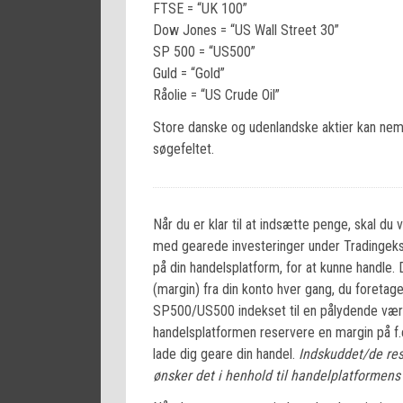
FTSE = “UK 100”
Dow Jones = “US Wall Street 30”
SP 500 = “US500”
Guld = “Gold”
Råolie = “US Crude Oil”
Store danske og udenlandske aktier kan nemm
søgefeltet.
Når du er klar til at indsætte penge, skal du 
med gearede investeringer under Tradingeksp
på din handelsplatform, for at kunne handle.
(margin) fra din konto hver gang, du foretag
SP500/US500 indekset til en pålydende værd
handelsplatformen reservere en margin på f.ek
lade dig geare din handel.
Indskuddet/de res
ønsker det i henhold til handelplatformens