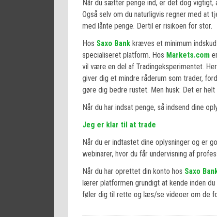
Når du sætter penge ind, er det dog vigtigt,
Også selv om du naturligvis regner med at tj
med lånte penge. Dertil er risikoen for stor.
Hos
Saxo Bank
kræves et minimum indskud p
specialiseret platform. Hos
Markets.com
er
vil være en del af Tradingeksperimentet. He
giver dig et mindre råderum som trader, for
gøre dig bedre rustet. Men husk: Det er helt o
Når du har indsat penge, så indsend dine oply
Jeg er klar til at trade
Når du er indtastet dine oplysninger og er go
webinarer, hvor du får undervisning af profes
Når du har oprettet din konto hos
Saxo Ban
lærer platformen grundigt at kende inden du b
føler dig til rette og læs/se videoer om de fo