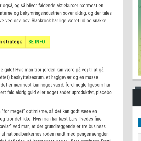
der også, og så bliver faldende aktiekurser nærmest en
erne og bekymringsindustrien sover aldrig, og der tales
live ved osv. osv. Blackrock har lige været ud og snakke
 strategi:
SE INFO
e guld! Hvis man tror jorden kan være på vej til at gå
drettet) beskyttelsesrum, et haglgevær og en masse
 det er nærmest kun noget værd, fordi nogle ligesom har
rt fald aldrig guld eller noget andet uproduktivt, placebo
m ”for meget” optimisme, så det kan godt være en
Jeg tror det ikke. Hvis man har læst Lars Tvedes fine
 kaviar” ved man, at der grundlæggende er tre business
” af nationalbankernes roden rundt med pengemængden