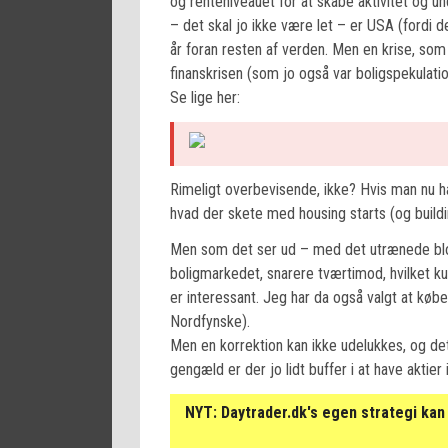
og renteniveauet for at skabe aktivitet og un
– det skal jo ikke være let – er USA (fordi de
år foran resten af verden. Men en krise, som
finanskrisen (som jo også var boligspekulatio
Se lige her:
Rimeligt overbevisende, ikke? Hvis man nu h
hvad der skete med housing starts (og buil
Men som det ser ud – med det utrænede blott
boligmarkedet, snarere tværtimod, hvilket ku
er interessant. Jeg har da også valgt at køb
Nordfynske).
Men en korrektion kan ikke udelukkes, og det 
gengæld er der jo lidt buffer i at have aktie
NYT:
Daytrader.dk's egen strategi kan 