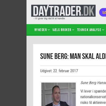
Nyheder
Vælg broker
Teknisk analyse
Kom i
Sune Berg: Man skal ald
Kopié
inves
Sådan
Udgivet: 22. februar 2017
Hvad 
hand
Sune Berg Hanse
Sådan
certif
Vi lever i spænde
nationalkonservat
risiko til aktiein