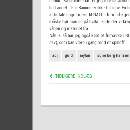
endnu). Så umiddelbart er jeg ikke så økonom
helt andet… For Bannon er ikke for sjov. En
at betale noget mere til NATO i form af øge
måske bør man se på hvilke lande der virkelig
våben og materiel fra…
Nåh ja, så har jeg også købt et frimærke i S
osv), som kan være i gang med et spinoff.
aoj
guld
mylan
sune berg hansen
TIDLIGERE INDLÆG