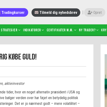
Tradingkurser
Tilmeld dig nyhedsbrev
Opret
Strategier
Indikatorer
Certifikater m.m.
Ny trader?
Kry
 gang med daytrading
Candlesticks – hvad er det?
rig købe guld!
r de bedste tradere og
Det betyder de nye ESMA-regler
torer
ABCD-mønsteret
 bruges stop-loss
Shortselling
sætter du på spil ved CFD-
Gearing af aktier – hvad er det?
el?
n, aktieinvestor
 fungerer BULL & BEAR-
ikater
nde tider, hvor en noget alternativ præsident i USA og
ive bølger verden over har føjet en betydelig politisk
vesteringer. Det er jo nærmest godt – mere volatilitet –