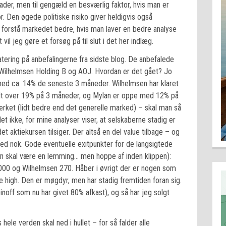
ader, men til gengæld en besværlig faktor, hvis man er
or. Den øgede politiske risiko giver heldigvis også
t forstå markedet bedre, hvis man laver en bedre analyse
vil jeg gøre et forsøg på til slut i det her indlæg.
datering på anbefalingerne fra sidste blog. De anbefalede
, Wilhelmsen Holding B og AOJ. Hvordan er det gået? Jo
ed ca. 14% de seneste 3 måneder. Wilhelmsen har klaret
dt over 19% på 3 måneder, og Mylan er oppe med 12% på
ket (lidt bedre end det generelle marked) – skal man så
t ikke, for mine analyser viser, at selskaberne stadig er
t aktiekursen tilsiger. Der altså en del value tilbage – og
ed nok. Gode eventuelle exitpunkter for de langsigtede
an skal være en lemming… men hoppe af inden klippen):
000 og Wilhelmsen 270. Håber i øvrigt der er nogen som
e high. Den er møgdyr, men har stadig fremtiden foran sig.
noff som nu har givet 80% afkast), og så har jeg solgt
hele verden skal ned i hullet – for så falder alle