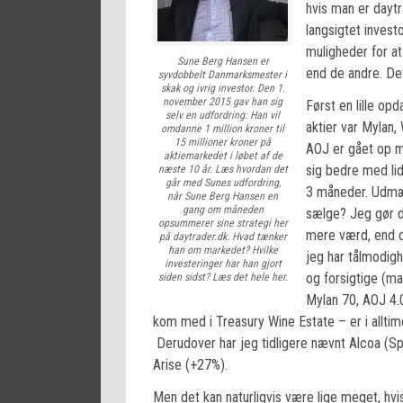
hvis man er daytr
langsigtet invest
muligheder for a
Sune Berg Hansen er
end de andre. Det 
syvdobbelt Danmarksmester i
skak og ivrig investor. Den 1.
november 2015 gav han sig
Først en lille op
selv en udfordring: Han vil
aktier var Mylan
omdanne 1 million kroner til
15 millioner kroner på
AOJ er gået op m
aktiemarkedet i løbet af de
sig bedre med li
næste 10 år. Læs hvordan det
går med Sunes udfordring,
3 måneder. Udmær
når Sune Berg Hansen en
gang om måneden
sælge? Jeg gør de
opsummerer sine strategi her
mere værd, end de
på daytrader.dk. Hvad tænker
han om markedet? Hvilke
jeg har tålmodigh
investeringer har han gjort
og forsigtige (m
siden sidst? Læs det hele her.
Mylan 70, AOJ 4.
kom med i Treasury Wine Estate – er i alltim
Derudover har jeg tidligere nævnt Alcoa (Spi
Arise (+27%).
Men det kan naturligvis være lige meget, hvis 