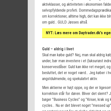
aktivklasser, og aktiviteten i økonomien fal
selvopfyldende profeti. Dommedagsprædikant
om korrektioner, alltime high, det kan ikke b
om guld… GULD Jøsses altså.
NYT:
Læs mere om Daytrader.dk's egen
Guld – aldrig i livet
Skal man købe guld? Nej, man skal aldrig køb
under, bør man investere i et (luksuriøst in
konservesdåser. Guld kan ikke ret meget, og
besluttet, det er noget værd… Jeg køber i hve
angstdulmende, og spekulativt aktiv.
Men aktierne er højt oppe, og der er ligeso
korrektion står for døren. Bliver det slemt? 
bøger ”Business Cycles” og ”Kriser, krak og
cycles… Nu er det blevet noget ”messed up