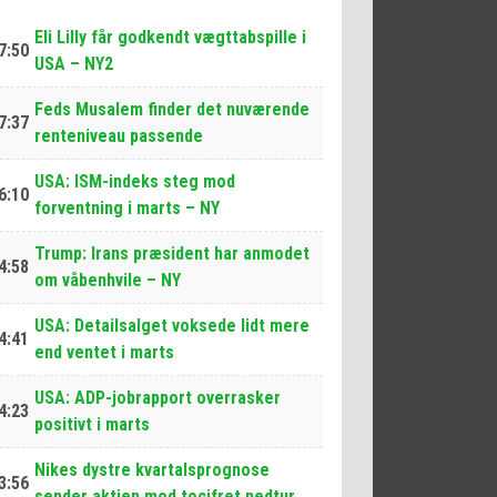
Eli Lilly får godkendt vægttabspille i
7:50
USA – NY2
Feds Musalem finder det nuværende
7:37
renteniveau passende
USA: ISM-indeks steg mod
6:10
forventning i marts – NY
Trump: Irans præsident har anmodet
4:58
om våbenhvile – NY
USA: Detailsalget voksede lidt mere
4:41
end ventet i marts
USA: ADP-jobrapport overrasker
4:23
positivt i marts
Nikes dystre kvartalsprognose
3:56
sender aktien mod tocifret nedtur