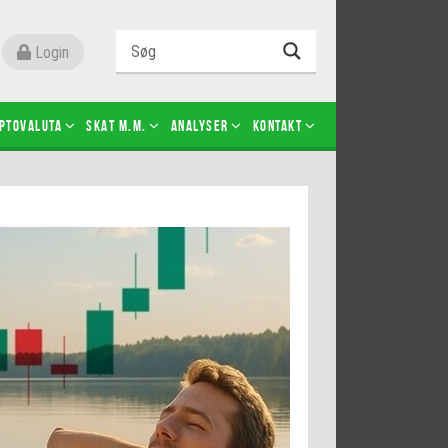
Login
ptovaluta
SKAT m.m.
Analyser
Kontakt
Level 2
Futures-kontrakter
Kopier Christian Jain Kongsted
Kopier Jeppe Kirk Bonde