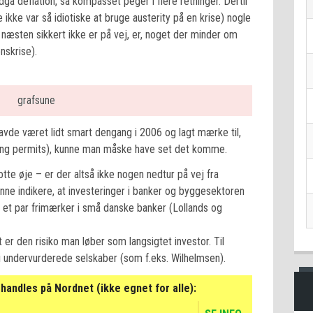
dgå deflation, så kompasset peger i flere retninger. Dertil
 ikke var så idiotiske at bruge austerity på en krise) nogle
 næsten sikkert ikke er på vej, er, noget der minder om
nskrise).
avde været lidt smart dengang i 2006 og lagt mærke til,
ding permits), kunne man måske have set det komme.
e øje – er der altså ikke nogen nedtur på vej fra
nne indikere, at investeringer i banker og byggesektoren
e et par frimærker i små danske banker (Lollands og
er den risiko man løber som langsigtet investor. Til
r i undervurderede selskaber (som f.eks. Wilhelmsen).
handles på Nordnet (ikke egnet for alle):