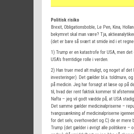
Politisk risiko
Brexit, Obligationsboble, Le Pen, Kina, Holla
bekymret skal man være? Tja, aktieanalytikere 
(det er bare så svært at smide ind i et regne
1) Trump er en katastrofe for USA, men det e
USA’s fremtidige rolle i verden.
2) Han truer med alt muligt, og noget af det k
investeringer). Det gælder bl.a. toldmure, o
på medicin. Jeg har forsøgt at læse op på d
til, hvad der rent faktisk kommer til afstemn
Nafta – jeg vil godt vædde på, at USA stadig 
Det samme gælder medicinalpriserne – repu
tvangssænkning af medicinalpriserne igennem
for det selv, overhovedet og C) de er mere b
Trump (det gælder i øvrigt alle politikere – 