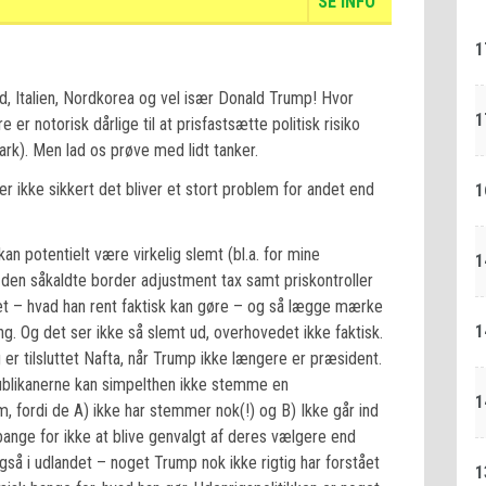
SE INFO
1
nd, Italien, Nordkorea og vel især Donald Trump! Hvor
1
er notorisk dårlige til at prisfastsætte politisk risiko
ark). Men lad os prøve med lidt tanker.
r ikke sikkert det bliver et stort problem for andet end
1
an potentielt være virkelig slemt (bl.a. for mine
1
g den såkaldte border adjustment tax samt priskontroller
et – hvad han rent faktisk kan gøre – og så lægge mærke
1
ing. Og det ser ikke så slemt ud, overhovedet ikke faktisk.
er tilsluttet Nafta, når Trump ikke længere er præsident.
blikanerne kan simpelthen ikke stemme en
1
, fordi de A) ikke har stemmer nok(!) og B) Ikke går ind
ange for ikke at blive genvalgt af deres vælgere end
også i udlandet – noget Trump nok ikke rigtig har forstået
1