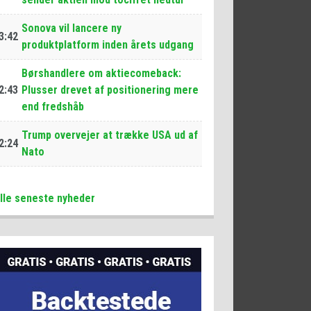
Sonova vil lancere ny
3:42
produktplatform inden årets udgang
Børshandlere om aktiecomeback:
2:43
Plusser drevet af positionering mere
end fredshåb
Trump overvejer at trække USA ud af
2:24
Nato
lle seneste nyheder