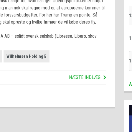
isk bange for, hvad han gør. Udenrigspolitikken er noget
 ting man nok skal regne med er, at europæerne kommer til
de forsvarsbudgetter. For her har Trump en pointe. Så
1
 skal opruste og hvilke firmaer de vil købe deres fly,
CA AB – solidt svensk selskab (Libresse, Libero, skov
1
Wilhelmsen Holding B
1
NÆSTE INDLÆG
A