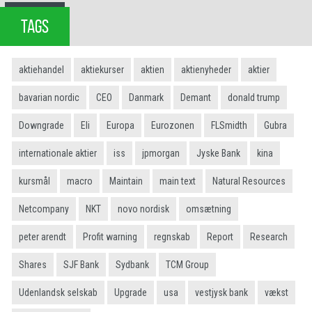
TAGS
aktiehandel
aktiekurser
aktien
aktienyheder
aktier
bavarian nordic
CEO
Danmark
Demant
donald trump
Downgrade
Eli
Europa
Eurozonen
FLSmidth
Gubra
internationale aktier
iss
jpmorgan
Jyske Bank
kina
kursmål
macro
Maintain
main text
Natural Resources
Netcompany
NKT
novo nordisk
omsætning
peter arendt
Profit warning
regnskab
Report
Research
Shares
SJF Bank
Sydbank
TCM Group
Udenlandsk selskab
Upgrade
usa
vestjysk bank
vækst