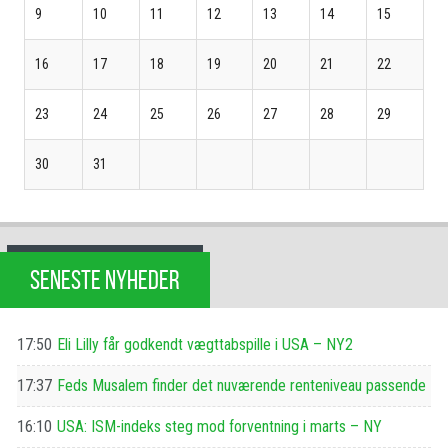
9
10
11
12
13
14
15
16
17
18
19
20
21
22
23
24
25
26
27
28
29
30
31
SENESTE NYHEDER
17:50
Eli Lilly får godkendt vægttabspille i USA – NY2
17:37
Feds Musalem finder det nuværende renteniveau passende
16:10
USA: ISM-indeks steg mod forventning i marts – NY