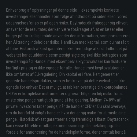
Enhver brug af oplysninger på denne side – eksempelvis konkrete
investeringer eller handler som følge af indholdet på siden eller i vores
uddannelsesforløb er på egen risiko. Daytrader.dk fralægger sig ethvert
ansvar for de resultater, der kan være forårsaget af, at en læser eller
bruger på forskellige måde anvender den information, som præsenteres
her. Al trading indeholder risiko. Handl kun med kapital, som du har råd til
at tabe. Historisk afkast garanterer ikke fremtidige afkast. Indholdet på
websitet har et uddannelsesmæssigt sigte og skal ikke betragtes som
investeringsråd. Handel med eksempelvis kryptovalutaer kan fluktuere
kraftigt i pris og er ikke egnede for alle. Handel med kryptovalutaer er
ikke omfattet af EU-regulering. Din kapital er i fare. Helt generelt er
gearede handelsprodukter, som er beskrevet på dette website, er ikke
egnede for enhver. Det er muligt, at tab kan overstige din kontobalance.
CFD’er er komplekse instrumenter og heraf følger en høj risiko for at
miste sine penge hurtigt på grund af høj gearing. Mellem 74-89% af
private investorer taber penge, når de handler CFD’er. Du skal overveje,
om du har råd til indgå i handler, hvor der er høj risiko for at miste dine
penge. Historisk afkast garanterer aldrig fremtidige afkast. Daytrader.dk
kan i visse tilfælde modtage kommission og/eller betaling og/eller
fordele for annoncering fra de handelsplatforme, der er omtalt her på