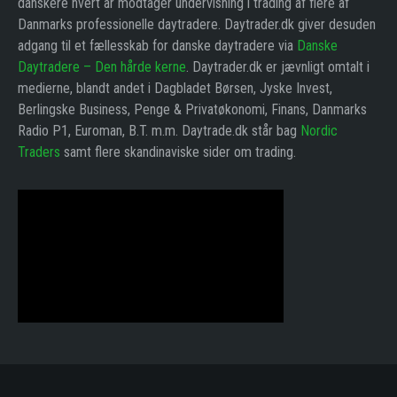
danskere hvert år modtager undervisning i trading af flere af
Danmarks professionelle daytradere. Daytrader.dk giver desuden
adgang til et fællesskab for danske daytradere via
Danske
Daytradere – Den hårde kerne
. Daytrader.dk er jævnligt omtalt i
medierne, blandt andet i Dagbladet Børsen, Jyske Invest,
Berlingske Business, Penge & Privatøkonomi, Finans, Danmarks
Radio P1, Euroman, B.T. m.m. Daytrade.dk står bag
Nordic
Traders
samt flere skandinaviske sider om trading.