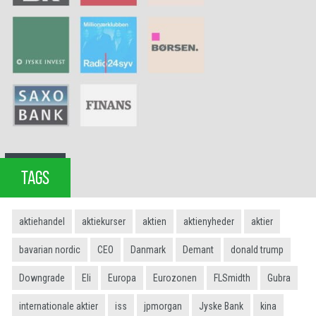
TAGS
aktiehandel
aktiekurser
aktien
aktienyheder
aktier
bavarian nordic
CEO
Danmark
Demant
donald trump
Downgrade
Eli
Europa
Eurozonen
FLSmidth
Gubra
internationale aktier
iss
jpmorgan
Jyske Bank
kina