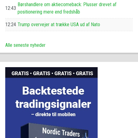
Børshandlere om aktiecomeback: Plusser drevet af
12:43
positionering mere end fredshåb
12:24
Trump overvejer at trække USA ud af Nato
Alle seneste nyheder