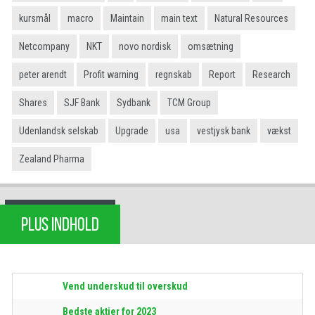
kursmål
macro
Maintain
main text
Natural Resources
Netcompany
NKT
novo nordisk
omsætning
peter arendt
Profit warning
regnskab
Report
Research
Shares
SJF Bank
Sydbank
TCM Group
Udenlandsk selskab
Upgrade
usa
vestjysk bank
vækst
Zealand Pharma
PLUS INDHOLD
Vend underskud til overskud
Bedste aktier for 2023