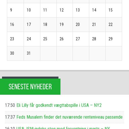
9
10
11
12
13
14
15
16
17
18
19
20
21
22
23
24
25
26
27
28
29
30
31
SENESTE NYHEDER
17:50
Eli Lilly får godkendt vægttabspille i USA – NY2
17:37
Feds Musalem finder det nuværende renteniveau passende
16:10
USA: ISM-indeks steg mod forventning i marts – NY