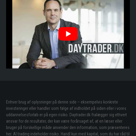
Enhver brug af oplysninger på denne side – eksempelvis konkrete
investeringer eller handler som følge af indholdet på siden eller i vores
uddannelsesforløb er på egen risiko. Daytrader.dk fralægger sig ethvert
ansvar for de resultater, der kan være forårsaget af, at en læser eller
bruger på forskellige måde anvender den information, som præsenteres
her. Al trading indeholder risiko. Handl kun med kapital, som du har råd til