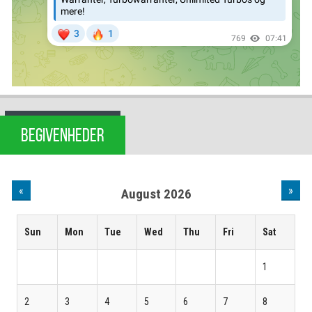
BEGIVENHEDER
«
»
August 2026
Sun
Mon
Tue
Wed
Thu
Fri
Sat
1
2
3
4
5
6
7
8