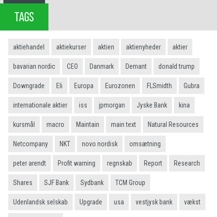
TAGS
aktiehandel
aktiekurser
aktien
aktienyheder
aktier
bavarian nordic
CEO
Danmark
Demant
donald trump
Downgrade
Eli
Europa
Eurozonen
FLSmidth
Gubra
internationale aktier
iss
jpmorgan
Jyske Bank
kina
kursmål
macro
Maintain
main text
Natural Resources
Netcompany
NKT
novo nordisk
omsætning
peter arendt
Profit warning
regnskab
Report
Research
Shares
SJF Bank
Sydbank
TCM Group
Udenlandsk selskab
Upgrade
usa
vestjysk bank
vækst