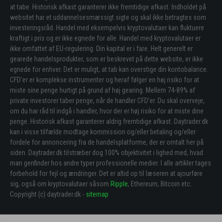
at tabe. Historisk afkast garanterer ikke fremtidige afkast. Indholdet på
websitet har et uddannelsesmæssigt sigte og skal ikke betragtes som
investeringsråd. Handel med eksempelvis kryptovalutaer kan fluktuere
kraftigt i pris og er ikke egnede for alle. Handel med kryptovalutaer er
ikke omfattet af EU-regulering. Din kapital er i fare. Helt generelt er
gearede handelsprodukter, som er beskrevet på dette website, er ikke
egnede for enhver. Det er muligt, at tab kan overstige din kontobalance.
CFD’er er komplekse instrumenter og heraf følger en høj risiko for at
miste sine penge hurtigt på grund af høj gearing. Mellem 74-89% af
private investorer taber penge, når de handler CFD’er. Du skal overveje,
om du har råd til indgå i handler, hvor der er høj risiko for at miste dine
penge. Historisk afkast garanterer aldrig fremtidige afkast. Daytrader.dk
kan i visse tilfælde modtage kommission og/eller betaling og/eller
fordele for annoncering fra de handelsplatforme, der er omtalt her på
siden. Daytrader.dk tilstræber dog 100% objektivitet i lighed med, hvad
man genfinder hos andre typer professionelle medier. I alle artikler tages
forbehold for fejl og ændringer. Det er altid op til læseren at ajourføre
sig, også om kryptovalutaer såsom
Ripple
, Ethereum, Bitcoin etc.
Copyright (c) daytrader.dk -
sitemap