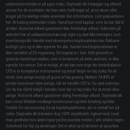
uddannelsesforløb er på egen risiko. Daytrader.dk fralægger sig ethvert
ansvar for de resultater, der kan være forårsaget af, at en læser eller
bruger på forskellige måde anvender den information, som præsenteres
her. Al trading indeholder risiko. Handl kun med kapital, som du har råd til
at tabe. Historisk afkast garanterer ikke fremtidige afkast. Indholdet på
websitet har et uddannelsesmæssigt sigte og skal ikke betragtes som
investeringsråd. Handel med eksempelvis kryptovalutaer kan fluktuere
kraftigt i pris og er ikke egnede for alle. Handel med kryptovalutaer er
ikke omfattet af EU-regulering. Din kapital er i fare. Helt generelt er
gearede handelsprodukter, som er beskrevet på dette website, er ikke
egnede for enhver. Det er muligt, at tab kan overstige din kontobalance.
CFD’er er komplekse instrumenter og heraf følger en høj risiko for at
miste sine penge hurtigt på grund af høj gearing. Mellem 74-89% af
private investorer taber penge, når de handler CFD’er. Du skal overveje,
om du har råd til indgå i handler, hvor der er høj risiko for at miste dine
penge. Historisk afkast garanterer aldrig fremtidige afkast. Daytrader.dk
kan i visse tilfælde modtage kommission og/eller betaling og/eller
fordele for annoncering fra de handelsplatforme, der er omtalt her på
siden. Daytrader.dk tilstræber dog 100% objektivitet i lighed med, hvad
man genfinder hos andre typer professionelle medier. I alle artikler tages
forbehold for fejl og ændringer. Det er altid op til læseren at ajourføre