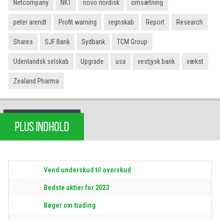
Netcompany
NKT
novo nordisk
omsætning
peter arendt
Profit warning
regnskab
Report
Research
Shares
SJF Bank
Sydbank
TCM Group
Udenlandsk selskab
Upgrade
usa
vestjysk bank
vækst
Zealand Pharma
PLUS INDHOLD
Vend underskud til overskud
Bedste aktier for 2023
Bøger om trading