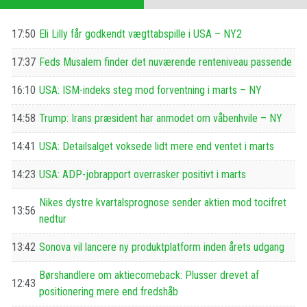
17:50
Eli Lilly får godkendt vægttabspille i USA – NY2
17:37
Feds Musalem finder det nuværende renteniveau passende
16:10
USA: ISM-indeks steg mod forventning i marts – NY
14:58
Trump: Irans præsident har anmodet om våbenhvile – NY
14:41
USA: Detailsalget voksede lidt mere end ventet i marts
14:23
USA: ADP-jobrapport overrasker positivt i marts
Nikes dystre kvartalsprognose sender aktien mod tocifret
13:56
nedtur
13:42
Sonova vil lancere ny produktplatform inden årets udgang
Børshandlere om aktiecomeback: Plusser drevet af
12:43
positionering mere end fredshåb