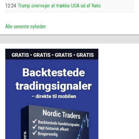
12:24
Trump overvejer at trække USA ud af Nato
Alle seneste nyheder