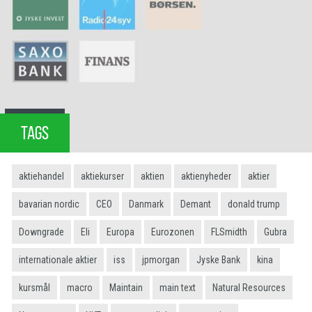
TAGS
aktiehandel
aktiekurser
aktien
aktienyheder
aktier
bavarian nordic
CEO
Danmark
Demant
donald trump
Downgrade
Eli
Europa
Eurozonen
FLSmidth
Gubra
internationale aktier
iss
jpmorgan
Jyske Bank
kina
kursmål
macro
Maintain
main text
Natural Resources