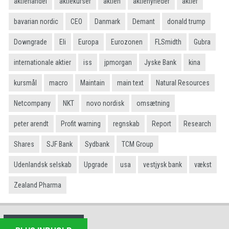
aktiehandel
aktiekurser
aktien
aktienyheder
aktier
bavarian nordic
CEO
Danmark
Demant
donald trump
Downgrade
Eli
Europa
Eurozonen
FLSmidth
Gubra
internationale aktier
iss
jpmorgan
Jyske Bank
kina
kursmål
macro
Maintain
main text
Natural Resources
Netcompany
NKT
novo nordisk
omsætning
peter arendt
Profit warning
regnskab
Report
Research
Shares
SJF Bank
Sydbank
TCM Group
Udenlandsk selskab
Upgrade
usa
vestjysk bank
vækst
Zealand Pharma