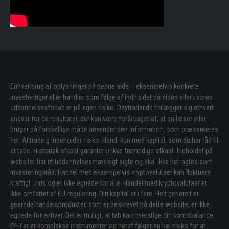
Enhver brug af oplysninger på denne side – eksempelvis konkrete
investeringer eller handler som følge af indholdet på siden eller i vores
uddannelsesforløb er på egen risiko. Daytrader.dk fralægger sig ethvert
ansvar for de resultater, der kan være forårsaget af, at en læser eller
bruger på forskellige måde anvender den information, som præsenteres
her. Al trading indeholder risiko. Handl kun med kapital, som du har råd til
at tabe. Historisk afkast garanterer ikke fremtidige afkast. Indholdet på
websitet har et uddannelsesmæssigt sigte og skal ikke betragtes som
investeringsråd. Handel med eksempelvis kryptovalutaer kan fluktuere
kraftigt i pris og er ikke egnede for alle. Handel med kryptovalutaer er
ikke omfattet af EU-regulering. Din kapital er i fare. Helt generelt er
gearede handelsprodukter, som er beskrevet på dette website, er ikke
egnede for enhver. Det er muligt, at tab kan overstige din kontobalance.
CFD’er er komplekse instrumenter og heraf følger en høj risiko for at