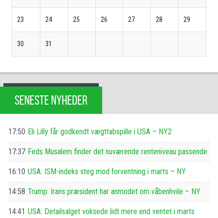
23
24
25
26
27
28
29
30
31
SENESTE NYHEDER
17:50
Eli Lilly får godkendt vægttabspille i USA – NY2
17:37
Feds Musalem finder det nuværende renteniveau passende
16:10
USA: ISM-indeks steg mod forventning i marts – NY
14:58
Trump: Irans præsident har anmodet om våbenhvile – NY
14:41
USA: Detailsalget voksede lidt mere end ventet i marts