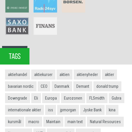
TAGS
aktiehandel
aktiekurser
aktien
aktienyheder
aktier
bavarian nordic
CEO
Danmark
Demant
donald trump
Downgrade
Eli
Europa
Eurozonen
FLSmidth
Gubra
internationale aktier
iss
jpmorgan
Jyske Bank
kina
kursmål
macro
Maintain
main text
Natural Resources