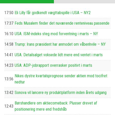
17:50
Eli Lilly får godkendt vægttabspille i USA – NY2
17:37
Feds Musalem finder det nuværende renteniveau passende
16:10
USA: ISM-indeks steg mod forventning i marts – NY
14:58
Trump: Irans præsident har anmodet om våbenhvile – NY
14:41
USA: Detailsalget voksede lidt mere end ventet i marts
14:23
USA: ADP-jobrapport overrasker positivt i marts
Nikes dystre kvartalsprognose sender aktien mod tocifret
13:56
nedtur
13:42
Sonova vil lancere ny produktplatform inden årets udgang
Børshandlere om aktiecomeback: Plusser drevet af
12:43
positionering mere end fredshåb