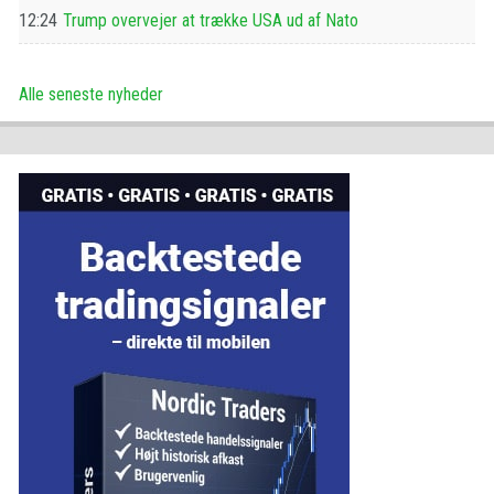
12:24
Trump overvejer at trække USA ud af Nato
Alle seneste nyheder