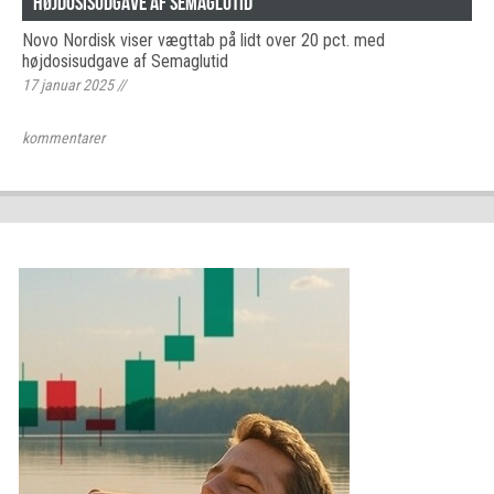
højdosisudgave af Semaglutid
Novo Nordisk viser vægttab på lidt over 20 pct. med
højdosisudgave af Semaglutid
17 januar 2025
//
kommentarer