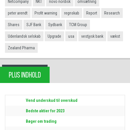
Netcompany
NKT
novo nordisk
omsætning
peter arendt
Profit warning
regnskab
Report
Research
Shares
SJF Bank
Sydbank
TCM Group
Udenlandsk selskab
Upgrade
usa
vestjysk bank
vækst
Zealand Pharma
PLUS INDHOLD
Vend underskud til overskud
Bedste aktier for 2023
Bøger om trading