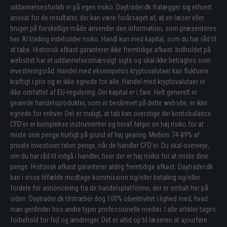
uddannelsesforløb er på egen risiko. Daytrader.dk fralægger sig ethvert
ansvar for de resultater, der kan være forårsaget af, at en læser eller
bruger på forskellige måde anvender den information, som præsenteres
her. Al trading indeholder risiko. Handl kun med kapital, som du har råd til
at tabe. Historisk afkast garanterer ikke fremtidige afkast. Indholdet på
websitet har et uddannelsesmæssigt sigte og skal ikke betragtes som
investeringsråd. Handel med eksempelvis kryptovalutaer kan fluktuere
kraftigt i pris og er ikke egnede for alle. Handel med kryptovalutaer er
ikke omfattet af EU-regulering. Din kapital er i fare. Helt generelt er
gearede handelsprodukter, som er beskrevet på dette website, er ikke
egnede for enhver. Det er muligt, at tab kan overstige din kontobalance.
CFD’er er komplekse instrumenter og heraf følger en høj risiko for at
miste sine penge hurtigt på grund af høj gearing. Mellem 74-89% af
private investorer taber penge, når de handler CFD’er. Du skal overveje,
om du har råd til indgå i handler, hvor der er høj risiko for at miste dine
penge. Historisk afkast garanterer aldrig fremtidige afkast. Daytrader.dk
kan i visse tilfælde modtage kommission og/eller betaling og/eller
fordele for annoncering fra de handelsplatforme, der er omtalt her på
siden. Daytrader.dk tilstræber dog 100% objektivitet i lighed med, hvad
man genfinder hos andre typer professionelle medier. I alle artikler tages
forbehold for fejl og ændringer. Det er altid op til læseren at ajourføre