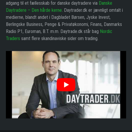
adgang til et fællesskab for danske daytradere via
Danske
Daytradere – Den hårde kerne
. Daytrader.dk er jævnligt omtalt i
medierne, blandt andet i Dagbladet Børsen, Jyske Invest,
Berlingske Business, Penge & Privatøkonomi, Finans, Danmarks
Radio P1, Euroman, B.T. m.m. Daytrade.dk står bag
Nordic
Traders
samt flere skandinaviske sider om trading.