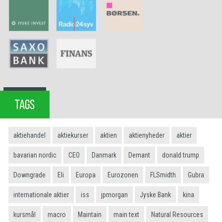
TAGS
aktiehandel
aktiekurser
aktien
aktienyheder
aktier
bavarian nordic
CEO
Danmark
Demant
donald trump
Downgrade
Eli
Europa
Eurozonen
FLSmidth
Gubra
internationale aktier
iss
jpmorgan
Jyske Bank
kina
kursmål
macro
Maintain
main text
Natural Resources