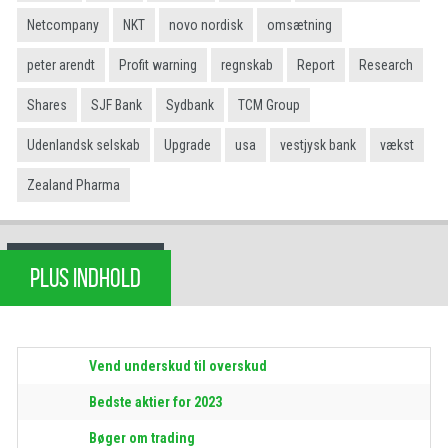
Netcompany
NKT
novo nordisk
omsætning
peter arendt
Profit warning
regnskab
Report
Research
Shares
SJF Bank
Sydbank
TCM Group
Udenlandsk selskab
Upgrade
usa
vestjysk bank
vækst
Zealand Pharma
PLUS INDHOLD
Vend underskud til overskud
Bedste aktier for 2023
Bøger om trading