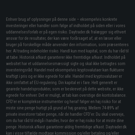
Enhver brug af oplysninger på denne side – eksempelvis konkrete
investeringer eller handler som følge af indholdet på siden eller i vores
uddannelsesforløb er på egen risiko. Daytrader.dk fralægger sig ethvert
ansvar for de resultater, der kan være forårsaget af, at en læser eller
bruger på forskellige måde anvender den information, som præsenteres
her. Al trading indeholder risiko. Handl kun med kapital, som du har råd til
at tabe. Historisk afkast garanterer ikke fremtidige afkast. Indholdet på
websitet har et uddannelsesmæssigt sigte og skal ikke betragtes som
investeringsråd. Handel med eksempelvis kryptovalutaer kan fluktuere
kraftigt i pris og er ikke egnede for alle. Handel med kryptovalutaer er
ikke omfattet af EU-regulering. Din kapital er i fare. Helt generelt er
gearede handelsprodukter, som er beskrevet på dette website, er ikke
egnede for enhver. Det er muligt, at tab kan overstige din kontobalance.
CFD’er er komplekse instrumenter og heraf følger en høj risiko for at
miste sine penge hurtigt på grund af høj gearing. Mellem 74-89% af
private investorer taber penge, når de handler CFD’er. Du skal overveje,
om du har råd til indgå i handler, hvor der er høj risiko for at miste dine
penge. Historisk afkast garanterer aldrig fremtidige afkast. Daytrader.dk
kan i visse tilfælde modtage kommission og/eller betaling og/eller