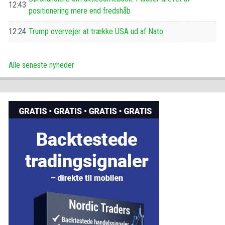
12:43
positionering mere end fredshåb
12:24
Trump overvejer at trække USA ud af Nato
Alle seneste nyheder