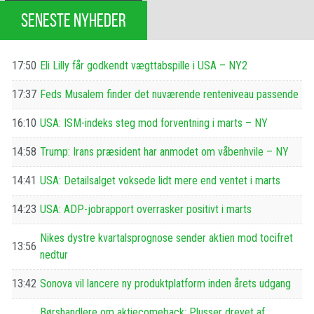
SENESTE NYHEDER
17:50
Eli Lilly får godkendt vægttabspille i USA – NY2
17:37
Feds Musalem finder det nuværende renteniveau passende
16:10
USA: ISM-indeks steg mod forventning i marts – NY
14:58
Trump: Irans præsident har anmodet om våbenhvile – NY
14:41
USA: Detailsalget voksede lidt mere end ventet i marts
14:23
USA: ADP-jobrapport overrasker positivt i marts
Nikes dystre kvartalsprognose sender aktien mod tocifret
13:56
nedtur
13:42
Sonova vil lancere ny produktplatform inden årets udgang
Børshandlere om aktiecomeback: Plusser drevet af