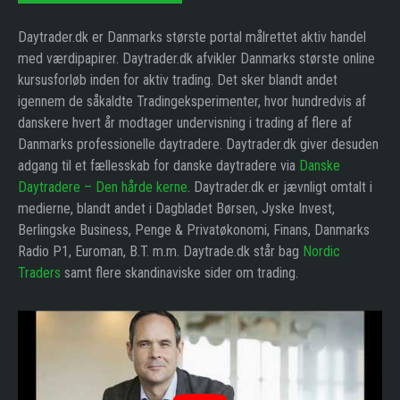
Daytrader.dk er Danmarks største portal målrettet aktiv handel
med værdipapirer. Daytrader.dk afvikler Danmarks største online
kursusforløb inden for aktiv trading. Det sker blandt andet
igennem de såkaldte Tradingeksperimenter, hvor hundredvis af
danskere hvert år modtager undervisning i trading af flere af
Danmarks professionelle daytradere. Daytrader.dk giver desuden
adgang til et fællesskab for danske daytradere via
Danske
Daytradere – Den hårde kerne
. Daytrader.dk er jævnligt omtalt i
medierne, blandt andet i Dagbladet Børsen, Jyske Invest,
Berlingske Business, Penge & Privatøkonomi, Finans, Danmarks
Radio P1, Euroman, B.T. m.m. Daytrade.dk står bag
Nordic
Traders
samt flere skandinaviske sider om trading.