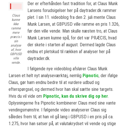
Der er efterhånden fast tradition for, at Claus Munk
Larsens forudsigelser her på daytrader.dk rammer
Claus
plet. I sin 11. videoblog fra den 2. juli mente Claus
kunne
Munk Larsen, at GBPUSD ville ramme en pris 1.326,
ikke
ramme
før den ville vende. Man skulle næsten tro, at Claus
mere
præcis i
Munk Larsen kunne spå, for det var PRÆCIS, hvad
sin
der skete i starten af august. Dermed lagde Claus
analyse
af, hvor
endnu et pletskud til rækken af analyser her på
GBPUSD
daytrader.dk.
ville
vende.
I følgende nye videoblog afslører Claus Munk
Larsen et helt nyt analyseværktøj, nemlig
Pipnotic
, der ifølge
Claus, gør ham endnu bedre til at vurdere udbud og
efterspørgsel, og dermed hvor han skal sætte sine targets.
Hvis du vil vide om
Pipnotic, kan du skrive dig op her
.
Oplysningerne fra Pipnotic kombinerer Claus med sine vante
vendingsmønstre. I følgende video analyserer Claus sig
således frem til, at han vil gå lang i GBPUSD i en pris på ca.
1.275, hvor han satser på, at valutakrydset vil vende og stige