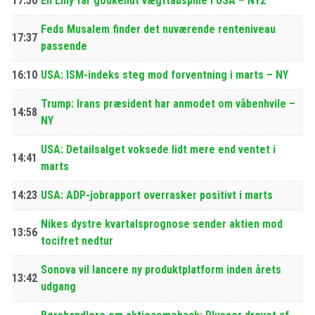
17:50
Eli Lilly får godkendt vægttabspille i USA – NY2
Feds Musalem finder det nuværende renteniveau
17:37
passende
16:10
USA: ISM-indeks steg mod forventning i marts – NY
Trump: Irans præsident har anmodet om våbenhvile –
14:58
NY
USA: Detailsalget voksede lidt mere end ventet i
14:41
marts
14:23
USA: ADP-jobrapport overrasker positivt i marts
Nikes dystre kvartalsprognose sender aktien mod
13:56
tocifret nedtur
Sonova vil lancere ny produktplatform inden årets
13:42
udgang