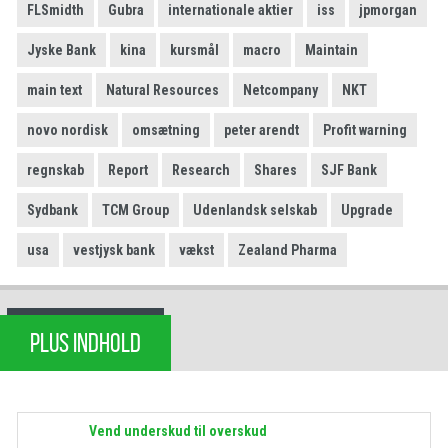
FLSmidth
Gubra
internationale aktier
iss
jpmorgan
Jyske Bank
kina
kursmål
macro
Maintain
main text
Natural Resources
Netcompany
NKT
novo nordisk
omsætning
peter arendt
Profit warning
regnskab
Report
Research
Shares
SJF Bank
Sydbank
TCM Group
Udenlandsk selskab
Upgrade
usa
vestjysk bank
vækst
Zealand Pharma
PLUS INDHOLD
Vend underskud til overskud