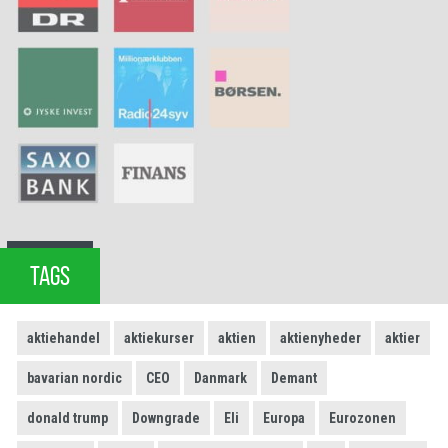
TAGS
aktiehandel
aktiekurser
aktien
aktienyheder
aktier
bavarian nordic
CEO
Danmark
Demant
donald trump
Downgrade
Eli
Europa
Eurozonen