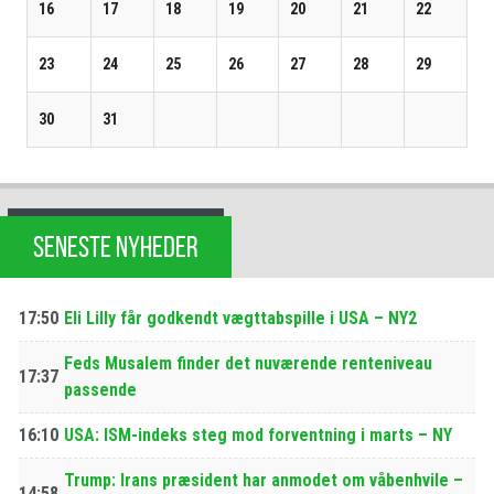
16
17
18
19
20
21
22
23
24
25
26
27
28
29
30
31
SENESTE NYHEDER
17:50
Eli Lilly får godkendt vægttabspille i USA – NY2
Feds Musalem finder det nuværende renteniveau
17:37
passende
16:10
USA: ISM-indeks steg mod forventning i marts – NY
Trump: Irans præsident har anmodet om våbenhvile –
14:58