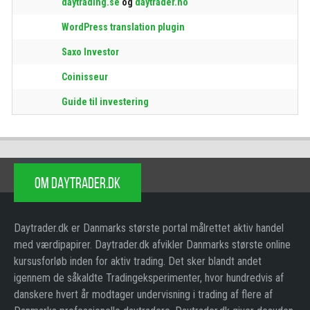
daytrading.se
og
daytrader.no
WordPress translation plugin
Saxo Investor
Coinisseur
Guide til investering
OM DAYTRADER.DK
Daytrader.dk er Danmarks største portal målrettet aktiv handel
med værdipapirer. Daytrader.dk afvikler Danmarks største online
kursusforløb inden for aktiv trading. Det sker blandt andet
igennem de såkaldte Tradingeksperimenter, hvor hundredvis af
danskere hvert år modtager undervisning i trading af flere af