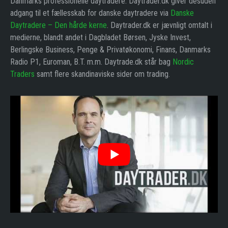
Danmarks professionelle daytradere. Daytrader.dk giver desuden
adgang til et fællesskab for danske daytradere via
Danske
Daytradere – Den hårde kerne
. Daytrader.dk er jævnligt omtalt i
medierne, blandt andet i Dagbladet Børsen, Jyske Invest,
Berlingske Business, Penge & Privatøkonomi, Finans, Danmarks
Radio P1, Euroman, B.T. m.m. Daytrade.dk står bag
Nordic
Traders
samt flere skandinaviske sider om trading.