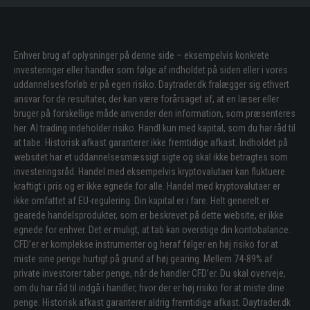
Enhver brug af oplysninger på denne side – eksempelvis konkrete
investeringer eller handler som følge af indholdet på siden eller i vores
uddannelsesforløb er på egen risiko. Daytrader.dk fralægger sig ethvert
ansvar for de resultater, der kan være forårsaget af, at en læser eller
bruger på forskellige måde anvender den information, som præsenteres
her. Al trading indeholder risiko. Handl kun med kapital, som du har råd til
at tabe. Historisk afkast garanterer ikke fremtidige afkast. Indholdet på
websitet har et uddannelsesmæssigt sigte og skal ikke betragtes som
investeringsråd. Handel med eksempelvis kryptovalutaer kan fluktuere
kraftigt i pris og er ikke egnede for alle. Handel med kryptovalutaer er
ikke omfattet af EU-regulering. Din kapital er i fare. Helt generelt er
gearede handelsprodukter, som er beskrevet på dette website, er ikke
egnede for enhver. Det er muligt, at tab kan overstige din kontobalance.
CFD’er er komplekse instrumenter og heraf følger en høj risiko for at
miste sine penge hurtigt på grund af høj gearing. Mellem 74-89% af
private investorer taber penge, når de handler CFD’er. Du skal overveje,
om du har råd til indgå i handler, hvor der er høj risiko for at miste dine
penge. Historisk afkast garanterer aldrig fremtidige afkast. Daytrader.dk