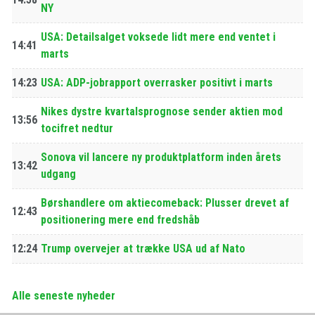
NY
USA: Detailsalget voksede lidt mere end ventet i
14:41
marts
14:23
USA: ADP-jobrapport overrasker positivt i marts
Nikes dystre kvartalsprognose sender aktien mod
13:56
tocifret nedtur
Sonova vil lancere ny produktplatform inden årets
13:42
udgang
Børshandlere om aktiecomeback: Plusser drevet af
12:43
positionering mere end fredshåb
12:24
Trump overvejer at trække USA ud af Nato
Alle seneste nyheder