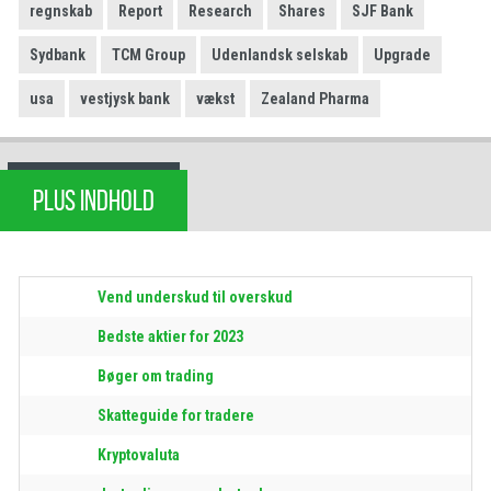
regnskab
Report
Research
Shares
SJF Bank
Sydbank
TCM Group
Udenlandsk selskab
Upgrade
usa
vestjysk bank
vækst
Zealand Pharma
PLUS INDHOLD
Vend underskud til overskud
Bedste aktier for 2023
Bøger om trading
Skatteguide for tradere
Kryptovaluta