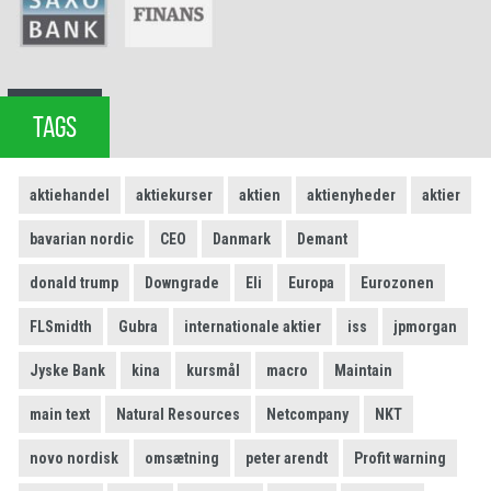
TAGS
aktiehandel
aktiekurser
aktien
aktienyheder
aktier
bavarian nordic
CEO
Danmark
Demant
donald trump
Downgrade
Eli
Europa
Eurozonen
FLSmidth
Gubra
internationale aktier
iss
jpmorgan
Jyske Bank
kina
kursmål
macro
Maintain
main text
Natural Resources
Netcompany
NKT
novo nordisk
omsætning
peter arendt
Profit warning