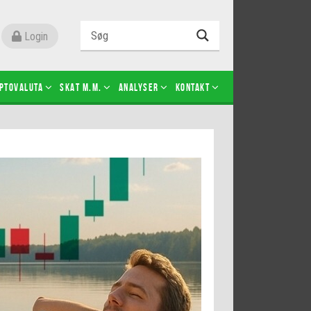
Login
ptovaluta
SKAT m.m.
Analyser
Kontakt
Level 2
Futures-kontrakter
Kopier Christian Jain Kongsted
Kopier Jeppe Kirk Bonde