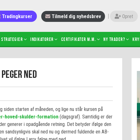
Tradingkurser
Tilmeld dig nyhedsbrev
Opret
Strategier
Indikatorer
Certifikater m.m.
Ny trader?
Kry
 gang med daytrading
Candlesticks – hvad er det?
 peger ned
r de bedste tradere og
Det betyder de nye ESMA-regler
torer
ABCD-mønsteret
 bruges stop-loss
Shortselling
sætter du på spil ved CFD-
Gearing af aktier – hvad er det?
el?
ing siden starten af måneden, og lige nu står kursen på
 fungerer BULL & BEAR-
er-hoved-skulder-formation
(dagsgraf). Samtidig er der
ikater
der generer i opadgående retning. Det betyder ifølge den
en sandsynligvis skal ned nu og dermed fuldende en AB-
vet vil ifølge Larry følge med ned.