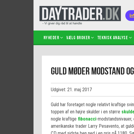
Nyheder
Vælg broker
Teknisk analyse
Kom i
Guld møder modstand og
Kopié
inves
Sådan
Udgivet: 21. maj 2017
Hvad 
hand
Guld har foretaget nogle relativt kraftige sv
Sådan
toppen af en højre skulder i en større
skuld
certif
nogle kraftige
fibonacci
-modstandsnivauer, 
amerikanske trader Larry Pesavento, at guld
CD med sidste ben ned i en pris på 1180. Søl