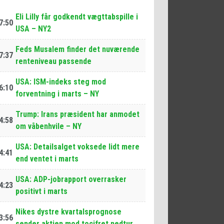
Eli Lilly får godkendt vægttabspille i
7:50
USA – NY2
Feds Musalem finder det nuværende
7:37
renteniveau passende
USA: ISM-indeks steg mod
6:10
forventning i marts – NY
Trump: Irans præsident har anmodet
4:58
om våbenhvile – NY
USA: Detailsalget voksede lidt mere
4:41
end ventet i marts
USA: ADP-jobrapport overrasker
4:23
positivt i marts
Nikes dystre kvartalsprognose
3:56
sender aktien mod tocifret nedtur