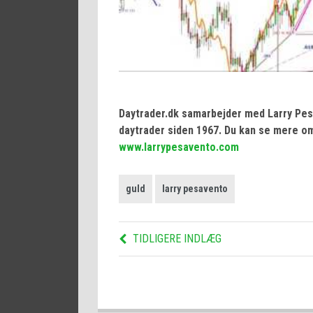
Daytrader.dk samarbejder med Larry Pes
daytrader siden 1967. Du kan se mere o
www.larrypesavento.com
guld
larry pesavento
TIDLIGERE INDLÆG