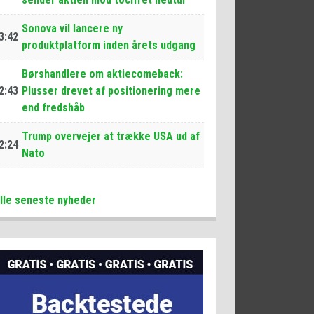
Sonova vil lancere ny
3:42
produktplatform inden årets udgang
Børshandlere om aktiecomeback:
2:43
Plusser drevet af positionering mere
end fredshåb
Trump overvejer at trække USA ud af
2:24
Nato
lle seneste nyheder