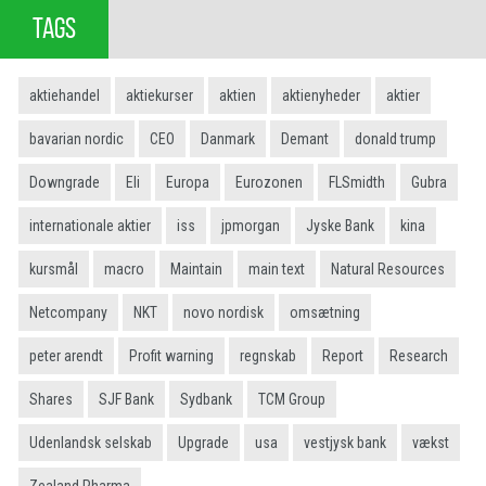
TAGS
aktiehandel
aktiekurser
aktien
aktienyheder
aktier
bavarian nordic
CEO
Danmark
Demant
donald trump
Downgrade
Eli
Europa
Eurozonen
FLSmidth
Gubra
internationale aktier
iss
jpmorgan
Jyske Bank
kina
kursmål
macro
Maintain
main text
Natural Resources
Netcompany
NKT
novo nordisk
omsætning
peter arendt
Profit warning
regnskab
Report
Research
Shares
SJF Bank
Sydbank
TCM Group
Udenlandsk selskab
Upgrade
usa
vestjysk bank
vækst
Zealand Pharma