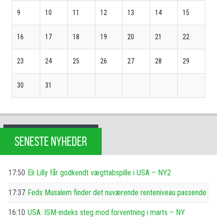
9
10
11
12
13
14
15
16
17
18
19
20
21
22
23
24
25
26
27
28
29
30
31
SENESTE NYHEDER
17:50
Eli Lilly får godkendt vægttabspille i USA – NY2
17:37
Feds Musalem finder det nuværende renteniveau passende
16:10
USA: ISM-indeks steg mod forventning i marts – NY