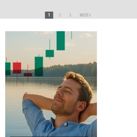
1
2
3
Næste »