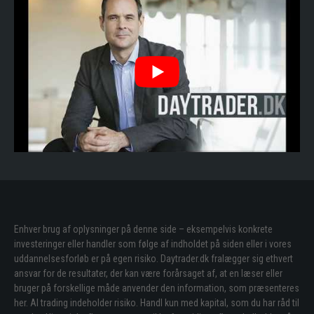
Enhver brug af oplysninger på denne side – eksempelvis konkrete
investeringer eller handler som følge af indholdet på siden eller i vores
uddannelsesforløb er på egen risiko. Daytrader.dk fralægger sig ethvert
ansvar for de resultater, der kan være forårsaget af, at en læser eller
bruger på forskellige måde anvender den information, som præsenteres
her. Al trading indeholder risiko. Handl kun med kapital, som du har råd til