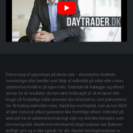
Enhver brug af oplysninger på denne side – eksempelvis konkrete
investeringer eller handler som følge af indholdet på siden eller i vores
uddannelsesforløb er på egen risiko. Daytrader.dk fralægger sig ethvert
ansvar for de resultater, der kan være forårsaget af, at en læser eller
bruger på forskellige måde anvender den information, som præsenteres
her. Al trading indeholder risiko. Handl kun med kapital, som du har råd til
at tabe. Historisk afkast garanterer ikke fremtidige afkast. Indholdet på
websitet har et uddannelsesmæssigt sigte og skal ikke betragtes som
investeringsråd. Handel med eksempelvis kryptovalutaer kan fluktuere
kraftigt i pris og er ikke egnede for alle. Handel med kryptovalutaer er