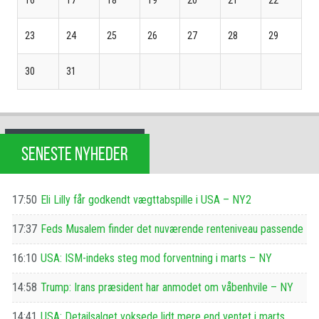
23
24
25
26
27
28
29
30
31
SENESTE NYHEDER
17:50
Eli Lilly får godkendt vægttabspille i USA – NY2
17:37
Feds Musalem finder det nuværende renteniveau passende
16:10
USA: ISM-indeks steg mod forventning i marts – NY
14:58
Trump: Irans præsident har anmodet om våbenhvile – NY
14:41
USA: Detailsalget voksede lidt mere end ventet i marts