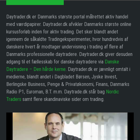
Daytrader.dk er Danmarks største portal målrettet aktiv handel
med værdipapirer. Daytrader.dk afvikler Danmarks største online
kursusforløb inden for aktiv trading. Det sker blandt andet
igennem de såkaldte Tradingeksperimenter, hvor hundredvis af
danskere hvert år modtager undervisning i trading af flere af
Danmarks professionelle daytradere. Daytrader.dk giver desuden
adgang til et fællesskab for danske daytradere via
Danske
Daytradere – Den hårde kerne
. Daytrader.dk er jævnligt omtalt i
medierne, blandt andet i Dagbladet Børsen, Jyske Invest,
Berlingske Business, Penge & Privatøkonomi, Finans, Danmarks
Radio P1, Euroman, B.T. m.m. Daytrade.dk står bag
Nordic
Traders
samt flere skandinaviske sider om trading.