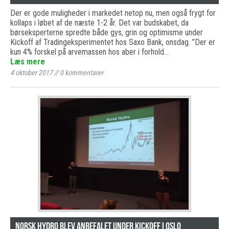
Der er gode muligheder i markedet netop nu, men også frygt for
kollaps i løbet af de næste 1-2 år. Det var budskabet, da
børseksperterne spredte både gys, grin og optimisme under
Kickoff af Tradingeksperimentet hos Saxo Bank, onsdag. ”Der er
kun 4% forskel på arvemassen hos aber i forhold…
Læs mere
4 oktober 2017
//
0
kommentarer
Norsk Hydro blev anbefalet under Kickoff i Oslo