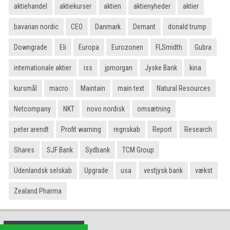
aktiehandel
aktiekurser
aktien
aktienyheder
aktier
bavarian nordic
CEO
Danmark
Demant
donald trump
Downgrade
Eli
Europa
Eurozonen
FLSmidth
Gubra
internationale aktier
iss
jpmorgan
Jyske Bank
kina
kursmål
macro
Maintain
main text
Natural Resources
Netcompany
NKT
novo nordisk
omsætning
peter arendt
Profit warning
regnskab
Report
Research
Shares
SJF Bank
Sydbank
TCM Group
Udenlandsk selskab
Upgrade
usa
vestjysk bank
vækst
Zealand Pharma