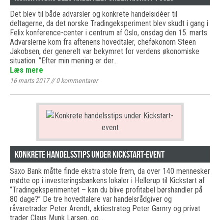
Det blev til både advarsler og konkrete handelsidéer til
deltagerne, da det norske Tradingeksperiment blev skudt i gang i
Felix konference-center i centrum af Oslo, onsdag den 15. marts.
Advarslerne kom fra aftenens hovedtaler, cheføkonom Steen
Jakobsen, der generelt var bekymret for verdens økonomiske
situation. ”Efter min mening er der…
Læs mere
16 marts 2017
//
0
kommentarer
Konkrete handelsstips under Kickstart-event
Saxo Bank måtte finde ekstra stole frem, da over 140 mennesker
mødte op i investeringsbankens lokaler i Hellerup til Kickstart af
”Tradingeksperimentet – kan du blive profitabel børshandler på
80 dage?” De tre hovedtalere var handelsrådgiver og
råvaretrader Peter Arendt, aktiestrateg Peter Garnry og privat
trader Claus Munk Larsen, og…