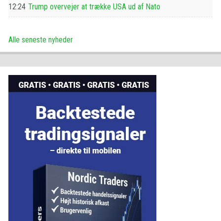
12:24
Trump overvejer at trække USA ud af Nato
Alle seneste nyheder