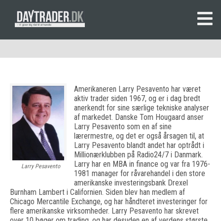
Amerikaneren Larry Pesavento har været
aktiv trader siden 1967, og er i dag bredt
anerkendt for sine særlige tekniske analyser
af markedet. Danske Tom Hougaard anser
Larry Pesavento som en af sine
lærermestre, og det er også årsagen til, at
Larry Pesavento blandt andet har optrådt i
Millionærklubben på Radio24/7 i Danmark.
Larry har en MBA in finance og var fra 1976-
Larry Pesavento
1981 manager for råvarehandel i den store
amerikanske investeringsbank Drexel
Burnham Lambert i Californien. Siden blev han medlem af
Chicago Mercantile Exchange, og har håndteret investeringer for
flere amerikanske virksomheder. Larry Pesavento har skrevet
over 10 bøger om trading, og har desuden en af verdens største