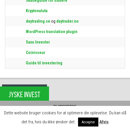
Skatteguide for tradere
Kryptovaluta
daytrading.se
og
daytrader.no
WordPress translation plugin
Saxo Investor
Coinisseur
Guide til investering
JYSKE INVEST
Til orientering:
Dette website bruger cookies for at optimere din oplevelse. Du kan slå
Hos daytrader.dk skaber vi gratis indhold og læringsforløb for jer brugere. Det
kan vi blandt andet gøre, fordi vi indgår samarbejde med brokerne, der betaler
det fra, hvis du ikke ønsker det.
Afvis
Accepter
for omtale på siden.
Luk