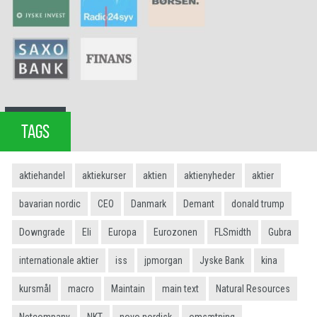
TAGS
aktiehandel
aktiekurser
aktien
aktienyheder
aktier
bavarian nordic
CEO
Danmark
Demant
donald trump
Downgrade
Eli
Europa
Eurozonen
FLSmidth
Gubra
internationale aktier
iss
jpmorgan
Jyske Bank
kina
kursmål
macro
Maintain
main text
Natural Resources
Netcompany
NKT
novo nordisk
omsætning