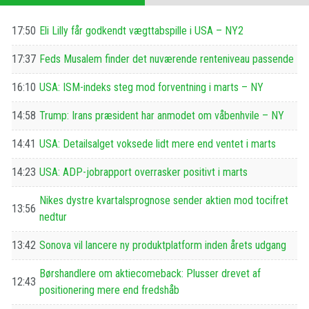
17:50
Eli Lilly får godkendt vægttabspille i USA – NY2
17:37
Feds Musalem finder det nuværende renteniveau passende
16:10
USA: ISM-indeks steg mod forventning i marts – NY
14:58
Trump: Irans præsident har anmodet om våbenhvile – NY
14:41
USA: Detailsalget voksede lidt mere end ventet i marts
14:23
USA: ADP-jobrapport overrasker positivt i marts
Nikes dystre kvartalsprognose sender aktien mod tocifret
13:56
nedtur
13:42
Sonova vil lancere ny produktplatform inden årets udgang
Børshandlere om aktiecomeback: Plusser drevet af
12:43
positionering mere end fredshåb