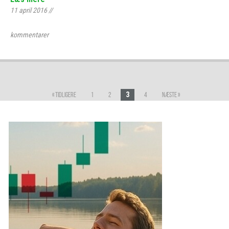
11 april 2016
//
kommentarer
3
« Tidligere
1
2
4
Næste »