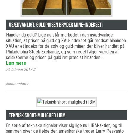
Usædvanligt: Guldprisen bryder mine-indekset!
Handler du guld? Lige nu står markedet i den usædvanlige
situation, at prisen på guld og XAU-indekset går modsat hinanden.
XAU er et indeks for de sølv og guld-miner, der bliver handlet på
Philadelphia Stock Exchange, og som regel følger værdien af
selskaberne og prisen på guld ret præcist hinanden.…
Læs mere
26 februar 2017
//
kommentarer
Teknisk short-mulighed i IBM
En serie af tekniske signaler viser sig lige nu i IBM-aktien, og til
sammen giver de ifølge den amerikanske trader Larry Pesvanto