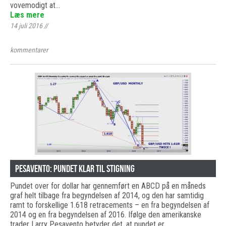
vovemodigt at…
Læs mere
14 juli 2016
//
kommentarer
Pesavento: Pundet klar til stigning
Pundet over for dollar har gennemført en ABCD på en måneds
graf helt tilbage fra begyndelsen af 2014, og den har samtidig
ramt to forskellige 1.618 retracements – en fra begyndelsen af
2014 og en fra begyndelsen af 2016. Ifølge den amerikanske
trader Larry Pesavento betyder det, at pundet er…