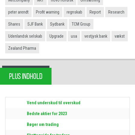
peter arendt
Profit warning
regnskab
Report
Research
Shares
SJF Bank
Sydbank
TCM Group
Udenlandsk selskab
Upgrade
usa
vestjysk bank
vækst
Zealand Pharma
PLUS INDHOLD
Vend underskud til overskud
Bedste aktier for 2023
Bøger om trading