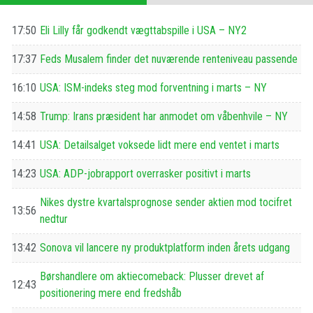
17:50
Eli Lilly får godkendt vægttabspille i USA – NY2
17:37
Feds Musalem finder det nuværende renteniveau passende
16:10
USA: ISM-indeks steg mod forventning i marts – NY
14:58
Trump: Irans præsident har anmodet om våbenhvile – NY
14:41
USA: Detailsalget voksede lidt mere end ventet i marts
14:23
USA: ADP-jobrapport overrasker positivt i marts
Nikes dystre kvartalsprognose sender aktien mod tocifret
13:56
nedtur
13:42
Sonova vil lancere ny produktplatform inden årets udgang
Børshandlere om aktiecomeback: Plusser drevet af
12:43
positionering mere end fredshåb