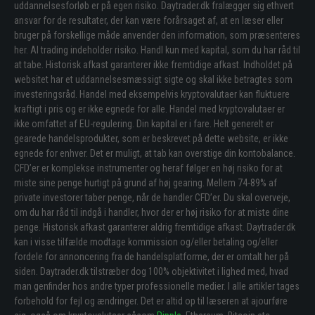
uddannelsesforløb er på egen risiko. Daytrader.dk fralægger sig ethvert
ansvar for de resultater, der kan være forårsaget af, at en læser eller
bruger på forskellige måde anvender den information, som præsenteres
her. Al trading indeholder risiko. Handl kun med kapital, som du har råd til
at tabe. Historisk afkast garanterer ikke fremtidige afkast. Indholdet på
websitet har et uddannelsesmæssigt sigte og skal ikke betragtes som
investeringsråd. Handel med eksempelvis kryptovalutaer kan fluktuere
kraftigt i pris og er ikke egnede for alle. Handel med kryptovalutaer er
ikke omfattet af EU-regulering. Din kapital er i fare. Helt generelt er
gearede handelsprodukter, som er beskrevet på dette website, er ikke
egnede for enhver. Det er muligt, at tab kan overstige din kontobalance.
CFD’er er komplekse instrumenter og heraf følger en høj risiko for at
miste sine penge hurtigt på grund af høj gearing. Mellem 74-89% af
private investorer taber penge, når de handler CFD’er. Du skal overveje,
om du har råd til indgå i handler, hvor der er høj risiko for at miste dine
penge. Historisk afkast garanterer aldrig fremtidige afkast. Daytrader.dk
kan i visse tilfælde modtage kommission og/eller betaling og/eller
fordele for annoncering fra de handelsplatforme, der er omtalt her på
siden. Daytrader.dk tilstræber dog 100% objektivitet i lighed med, hvad
man genfinder hos andre typer professionelle medier. I alle artikler tages
forbehold for fejl og ændringer. Det er altid op til læseren at ajourføre