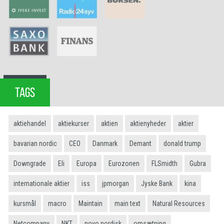
TAGS
aktiehandel
aktiekurser
aktien
aktienyheder
aktier
bavarian nordic
CEO
Danmark
Demant
donald trump
Downgrade
Eli
Europa
Eurozonen
FLSmidth
Gubra
internationale aktier
iss
jpmorgan
Jyske Bank
kina
kursmål
macro
Maintain
main text
Natural Resources
Netcompany
NKT
novo nordisk
omsætning