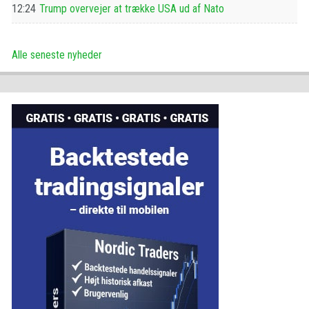
12:24
Trump overvejer at trække USA ud af Nato
Alle seneste nyheder