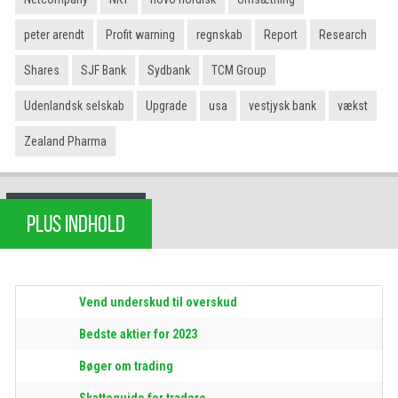
peter arendt
Profit warning
regnskab
Report
Research
Shares
SJF Bank
Sydbank
TCM Group
Udenlandsk selskab
Upgrade
usa
vestjysk bank
vækst
Zealand Pharma
PLUS INDHOLD
Vend underskud til overskud
Bedste aktier for 2023
Bøger om trading
Skatteguide for tradere