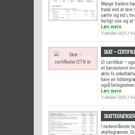
Mange tradere har 
trade end at lave 
sætte sig ind i, h
hurtigt vise sig a
Læs mere
4 oktober 2025
//
0
k
Skat – certifik
Et certifikat – o
et børsnoteret inv
aktiv fx enkeltakti
have en tidsbegræ
også betegnelsen
Læs mere
2 oktober 2025
//
0
k
Skattegrænser 
I nedenstående ta
skattegrænser. Græ