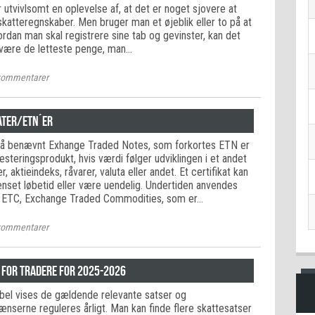
utvivlsomt en oplevelse af, at det er noget sjovere at
skatteregnskaber. Men bruger man et øjeblik eller to på at
vordan man skal registrere sine tab og gevinster, kan det
t være de letteste penge, man…
ommentarer
ater/ETN´er
gså benævnt Exhange Traded Notes, som forkortes ETN er
esteringsprodukt, hvis værdi følger udviklingen i et andet
er, aktieindeks, råvarer, valuta eller andet. Et certifikat kan
nset løbetid eller være uendelig. Undertiden anvendes
 ETC, Exchange Traded Commodities, som er…
ommentarer
for tradere for 2025-2026
bel vises de gældende relevante satser og
nserne reguleres årligt. Man kan finde flere skattesatser