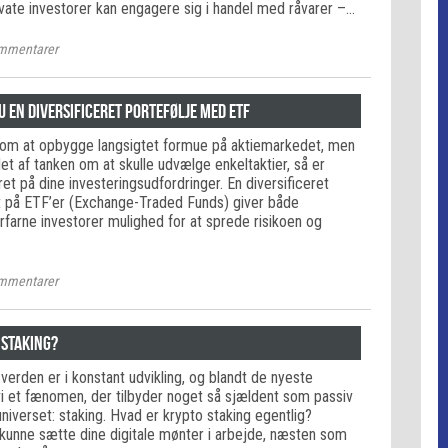
vate investorer kan engagere sig i handel med råvarer –…
mmentarer
 en diversificeret portefølje med ETF
om at opbygge langsigtet formue på aktiemarkedet, men
et af tanken om at skulle udvælge enkeltaktier, så er
t på dine investeringsudfordringer. En diversificeret
t på ETF’er (Exchange-Traded Funds) giver både
farne investorer mulighed for at sprede risikoen og
mmentarer
 staking?
sverden er i konstant udvikling, og blandt de nyeste
vi et fænomen, der tilbyder noget så sjældent som passiv
niverset: staking. Hvad er krypto staking egentlig?
u kunne sætte dine digitale mønter i arbejde, næsten som