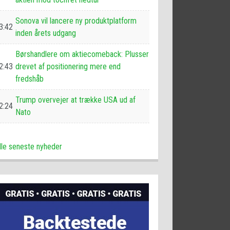
Sonova vil lancere ny produktplatform
3:42
inden årets udgang
Børshandlere om aktiecomeback: Plusser
2:43
drevet af positionering mere end
fredshåb
Trump overvejer at trække USA ud af
2:24
Nato
lle seneste nyheder