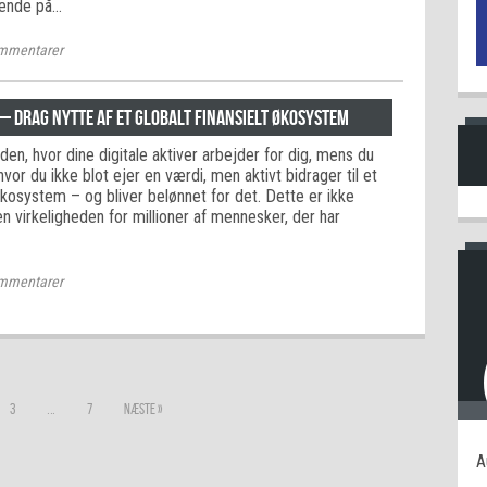
ående på…
mmentarer
– drag nytte af et globalt finansielt økosystem
rden, hvor dine digitale aktiver arbejder for dig, mens du
hvor du ikke blot ejer en værdi, men aktivt bidrager til et
 økosystem – og bliver belønnet for det. Dette er ikke
 virkeligheden for millioner af mennesker, der har
mmentarer
…
3
7
Næste »
A