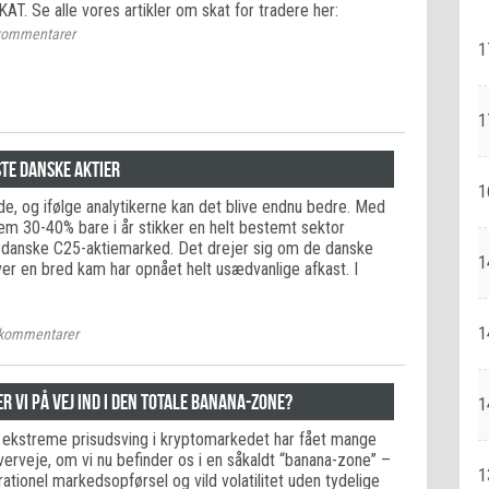
AT. Se alle vores artikler om skat for tradere her:
ommentarer
1
1
ste danske aktier
1
e, og ifølge analytikerne kan det blive endnu bedre. Med
lem 30-40% bare i år stikker en helt bestemt sektor
 danske C25-aktiemarked. Det drejer sig om de danske
1
ver en bred kam har opnået helt usædvanlige afkast. I
1
kommentarer
r vi på vej ind i den totale Banana-zone?
1
ekstreme prisudsving i kryptomarkedet har fået mange
 overveje, om vi nu befinder os i en såkaldt “banana-zone” –
1
ationel markedsopførsel og vild volatilitet uden tydelige