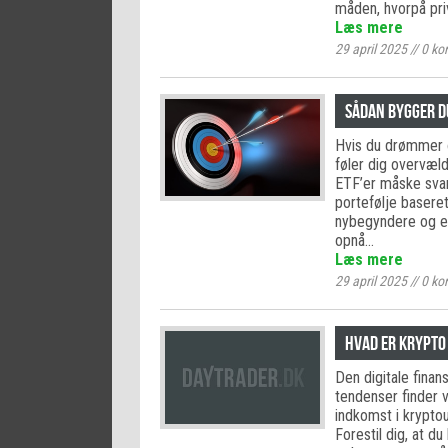
måden, hvorpå pri
Læs mere
29 april 2025
//
0
ko
Sådan bygger du
Hvis du drømmer 
føler dig overvæld
ETF’er måske svare
portefølje basere
nybegyndere og er
opnå…
Læs mere
29 april 2025
//
0
ko
Hvad er krypto
Den digitale finan
tendenser finder 
indkomst i kryptou
Forestil dig, at d