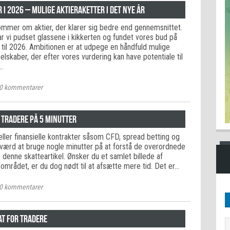
r i 2026 – mulige aktieraketter i det nye år
rømmer om aktier, der klarer sig bedre end gennemsnittet.
r vi pudset glassene i kikkerten og fundet vores bud på
til 2026. Ambitionen er at udpege en håndfuld mulige
selskaber, der efter vores vurdering kan have potentiale til
…
0
kommentarer
 tradere på 5 minutter
eller finansielle kontrakter såsom CFD, spread betting og
værd at bruge nogle minutter på at forstå de overordnede
 denne skatteartikel. Ønsker du et samlet billede af
området, er du dog nødt til at afsætte mere tid. Det er…
0
kommentarer
at for tradere