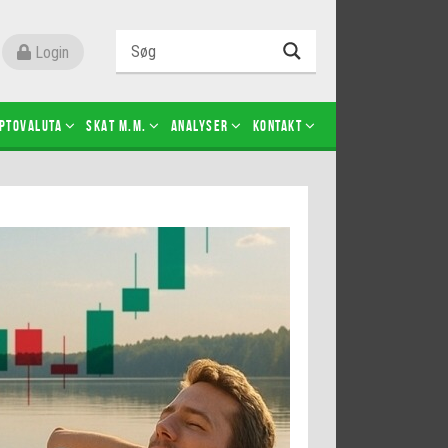
Login
ptovaluta
SKAT m.m.
Analyser
Kontakt
Level 2
Futures-kontrakter
Kopier Christian Jain Kongsted
Kopier Jeppe Kirk Bonde