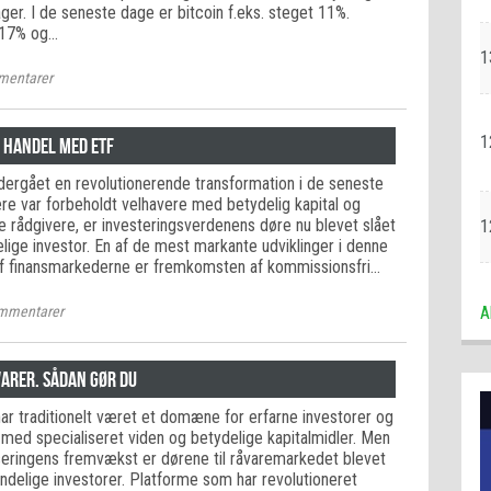
er. I de seneste dage er bitcoin f.eks. steget 11%.
 17% og…
1
entarer
1
 handel med ETF
ndergået en revolutionerende transformation i de seneste
gere var forbeholdt velhavere med betydelig kapital og
e rådgivere, er investeringsverdenens døre nu blevet slået
1
lige investor. En af de mest markante udviklinger i denne
af finansmarkederne er fremkomsten af kommissionsfri…
mmentarer
A
arer. Sådan gør du
r traditionelt været et domæne for erfarne investorer og
r med specialiseret viden og betydelige kapitalmidler. Men
iseringens fremvækst er dørene til råvaremarkedet blevet
indelige investorer. Platforme som har revolutioneret