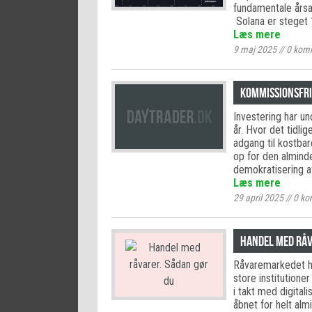
fundamentale årsag
Solana er steget
Læs mere
9 maj 2025
//
0
komm
Kommissionsfri
Investering har u
år. Hvor det tidli
adgang til kostbar
op for den alminde
demokratisering 
Læs mere
29 april 2025
//
0
ko
Handel med råv
Råvaremarkedet ha
store institutione
i takt med digital
åbnet for helt alm