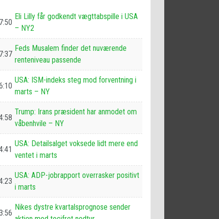
Eli Lilly får godkendt vægttabspille i USA
7:50
– NY2
Feds Musalem finder det nuværende
7:37
renteniveau passende
USA: ISM-indeks steg mod forventning i
6:10
marts – NY
Trump: Irans præsident har anmodet om
4:58
våbenhvile – NY
USA: Detailsalget voksede lidt mere end
4:41
ventet i marts
USA: ADP-jobrapport overrasker positivt
4:23
i marts
Nikes dystre kvartalsprognose sender
3:56
aktien mod tocifret nedtur