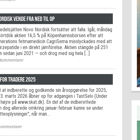
rdisk vende fra ned til op
delsjätten Novo Nordisk fortsätter att falla. Igår, måndag
störtdök aktien 16,5 % på Köpenhamnsbörsen efter att
enerations fetmamedicin CagriSema misslyckades med att
l Tirzepatide i en direkt jämförelse. Aktien stängde på 251
n sedan juni 2021 — och drog med sig hela […]
kommentarer
for tradere 2025
gt at indberette og godkende sin årsopgørelse for 2025,
 23. marts 2026 åbner op for adgangen i TastSelv (Under
l højre på www.skat.dk). En del af de indberettede
an dog allerede omkring januar-februar kunne se under
teoplysninger”, når man…
ommentarer