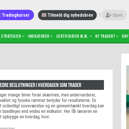
Tradingkurser
Tilmeld dig nyhedsbrev
Opret
Strategier
Indikatorer
Certifikater m.m.
Ny trader?
Kry
 gang med daytrading
Candlesticks – hvad er det?
r de bedste tradere og
Det betyder de nye ESMA-regler
torer
ABCD-mønsteret
 bruges stop-loss
Shortselling
bedre beslutninger i hverdagen som trader
sætter du på spil ved CFD-
Gearing af aktier – hvad er det?
uger mange timer foran skærmen, men undervurderer,
el?
alitet og fysiske rammer betyder for resultaterne. En
 fungerer BULL & BEAR-
 et ordentligt soveværelse og en gennemtænkt hverdag kan
ikater
 bundlinjen end endnu en indikator. Her får læseren en
 at opbygge en hverdag, hvor…
mentarer