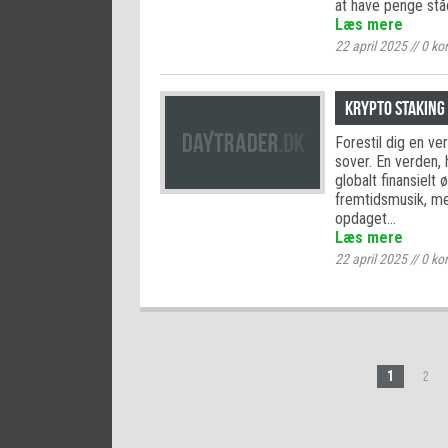
at have penge st
Læs mere
22 april 2025
//
0
ko
Krypto staking 
Forestil dig en ve
sover. En verden, 
globalt finansielt
fremtidsmusik, men
opdaget…
Læs mere
22 april 2025
//
0
ko
1
2