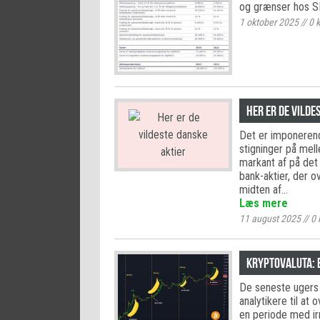
og grænser hos SK
1 oktober 2025
//
0
k
Her er de vilde
Det er imponerend
stigninger på mel
markant af på det
bank-aktier, der o
midten af…
Læs mere
11 august 2025
//
0
Kryptovaluta: E
De seneste ugers 
analytikere til at
en periode med irr