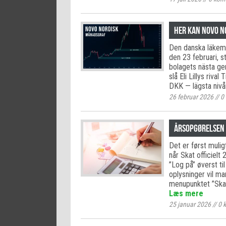
Her kan Novo No
Den danska läkeme
den 23 februari, 
bolagets nästa g
slå Eli Lillys riva
DKK — lägsta nivå
26 februar 2026
//
0
Årsopgørelsen 
Det er først muli
når Skat officielt
”Log på” øverst ti
oplysninger vil m
menupunktet ”Skat
Læs mere
25 januar 2026
//
0
k