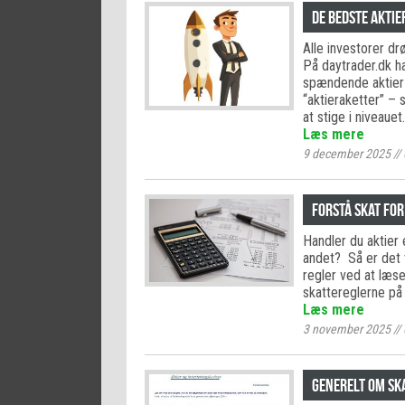
De bedste aktie
Alle investorer d
På daytrader.dk ha
spændende aktier 
“aktieraketter” – 
at stige i niveauet
Læs mere
9 december 2025
//
Forstå skat for
Handler du aktier 
andet? Så er det 
regler ved at læse
skattereglerne på 
Læs mere
3 november 2025
//
Generelt om sk