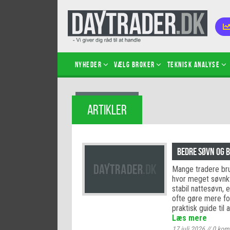
Nyheder
Vælg broker
Teknisk analyse
Kom i
ARTIKLER
Kopié
inves
Sådan
Bedre søvn og 
Hvad 
Mange tradere br
hand
hvor meget søvnkv
Sådan
stabil nattesøvn,
certif
ofte gøre mere for
praktisk guide til
Læs mere
17 juli 2026
//
0
kom