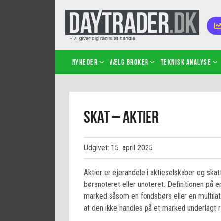
Nyheder
Vælg broker
Teknisk analyse
Kom i
Skat – aktier
Kopié
inves
Sådan
Udgivet: 15. april 2025
Hvad 
hand
Aktier er ejerandele i aktieselskaber og sk
Sådan
børsnoteret eller unoteret. Definitionen på en
certif
marked såsom en fondsbørs eller en multilater
at den ikke handles på et marked underlagt r