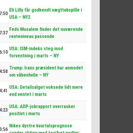
Eli Lilly får godkendt vægttabspille i
7:50
USA – NY2
Feds Musalem finder det nuværende
7:37
renteniveau passende
USA: ISM-indeks steg mod
6:10
forventning i marts – NY
Trump: Irans præsident har anmodet
4:58
om våbenhvile – NY
USA: Detailsalget voksede lidt mere
4:41
end ventet i marts
USA: ADP-jobrapport overrasker
4:23
positivt i marts
Nikes dystre kvartalsprognose
3:56
sender aktien mod tocifret nedtur