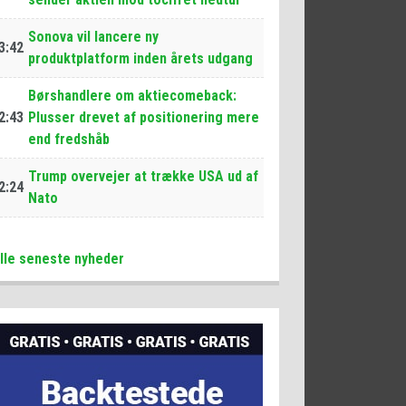
Sonova vil lancere ny
3:42
produktplatform inden årets udgang
Børshandlere om aktiecomeback:
2:43
Plusser drevet af positionering mere
end fredshåb
Trump overvejer at trække USA ud af
2:24
Nato
lle seneste nyheder