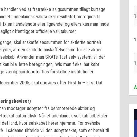
te handler ved at fratrække salgssummen tillagt kurtage
1
let i udenlandsk valuta skal resultatet omregnes til
f fx en handelsnota eller lignende, og ellers kan man finde
gligt offentliggør officielle valutakurser.
1
m gange, skal anskaffelsessummen for aktierne normalt
der, at den samlede anskaffelsessum for alle aktier
te selskab. Anvender man SKATs Tast selv system, vil der
1
kan bl.a. lette beregningen, hvis man f.eks. har købt
ge værdipapirdepoter hos forskellige institutioner.
december 2005, skal opgøres efter First In – First Out
A
teringsbeviser)
an modtager udbytter fra børsnoterede aktier og
ytteskat automatisk. Når et udenlandsk selskab udbetaler
il det land, hvor selskabet hører hjemme. For svenske
 I sådanne tilfælde vil den udbytteskat, som er betalt til