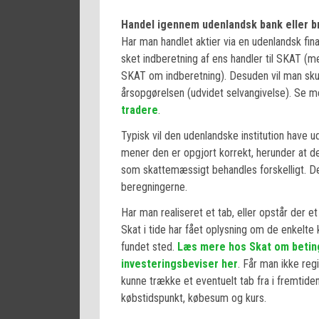
Handel igennem udenlandsk bank eller b
Har man handlet aktier via en udenlandsk finan
sket indberetning af ens handler til SKAT (m
SKAT om indberetning). Desuden vil man skull
årsopgørelsen (udvidet selvangivelse). Se m
tradere
.
Typisk vil den udenlandske institution have
mener den er opgjort korrekt, herunder at d
som skattemæssigt behandles forskelligt. D
beregningerne.
Har man realiseret et tab, eller opstår der et
Skat i tide har fået oplysning om de enkelte k
fundet sted.
Læs mere hos Skat om betinge
investeringsbeviser her
. Får man ikke regi
kunne trække et eventuelt tab fra i fremtiden.
købstidspunkt, købesum og kurs.