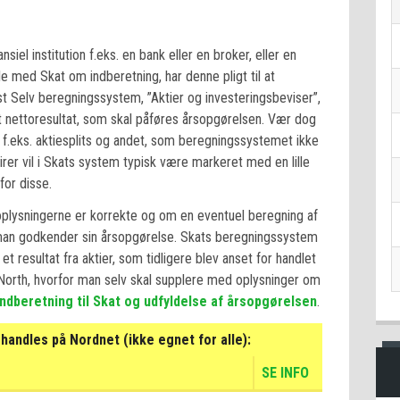
siel institution f.eks. en bank eller en broker, eller en
e med Skat om indberetning, har denne pligt til at
ast Selv beregningssystem, ”Aktier og investeringsbeviser”,
let nettoresultat, som skal påføres årsopgørelsen. Vær dog
.eks. aktiesplits og andet, som beregningssystemet ikke
er vil i Skats system typisk være markeret med en lille
for disse.
om oplysningerne er korrekte og om en eventuel beregning af
en man godkender sin årsopgørelse. Skats beregningssystem
t resultat fra aktier, som tidligere blev anset for handlet
North, hvorfor man selv skal supplere med oplysninger om
indberetning til Skat og udfyldelse af årsopgørelsen
.
handles på Nordnet (ikke egnet for alle):
SE INFO