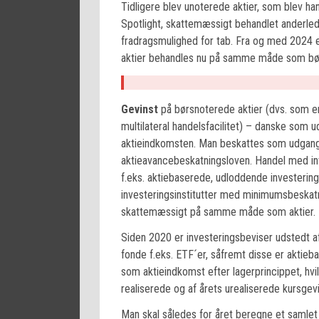
Tidligere blev unoterede aktier, som blev ha
Spotlight, skattemæssigt behandlet anderlede
fradragsmulighed for tab. Fra og med 2024 
aktier behandles nu på samme måde som bør
Gevinst
på børsnoterede aktier (dvs. som er
multilateral handelsfacilitet) – danske som
aktieindkomsten. Man beskattes som udgangsp
aktieavancebeskatningsloven. Handel med in
f.eks. aktiebaserede, udloddende investeri
investeringsinstitutter med minimumsbeskatn
skattemæssigt på samme måde som aktier.
Siden 2020 er investeringsbeviser udstedt a
fonde f.eks. ETF´er, såfremt disse er aktieb
som aktieindkomst efter lagerprincippet, hvi
realiserede og af årets urealiserede kursgevi
Man skal således for året beregne et samlet 