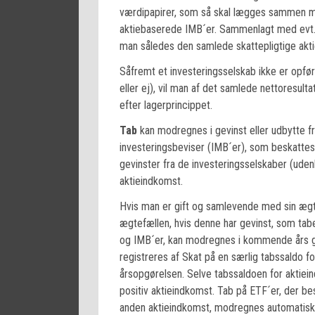
værdipapirer, som så skal lægges sammen med
aktiebaserede IMB´er. Sammenlagt med evt. a
man således den samlede skattepligtige akt
Såfremt et investeringsselskab ikke er opfør
eller ej), vil man af det samlede nettoresult
efter lagerprincippet.
Tab
kan modregnes i gevinst eller udbytte f
investeringsbeviser (IMB´er), som beskatte
gevinster fra de investeringsselskaber (ude
aktieindkomst.
Hvis man er gift og samlevende med sin ægtef
ægtefællen, hvis denne har gevinst, som tab
og IMB´er, kan modregnes i kommende års ge
registreres af Skat på en særlig tabssaldo fo
årsopgørelsen. Selve tabssaldoen for aktiei
positiv aktieindkomst. Tab på ETF´er, der b
anden aktieindkomst, modregnes automatisk i