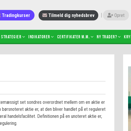
Tradingkurser
Tilmeld dig nyhedsbrev
Opret
Strategier
Indikatorer
Certifikater m.m.
Ny trader?
Kry
 gang med daytrading
Candlesticks – hvad er det?
r de bedste tradere og
Det betyder de nye ESMA-regler
torer
ABCD-mønsteret
 bruges stop-loss
Shortselling
sætter du på spil ved CFD-
Gearing af aktier – hvad er det?
el?
attemæssigt set sondres overordnet mellem om en aktie er
 fungerer BULL & BEAR-
 børsnoteret aktie er, at den bliver handlet på et reguleret
ikater
al handelsfacilitet. Definitionen på en unoteret aktie er,
egulering.