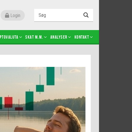
Login
ptovaluta
SKAT m.m.
Analyser
Kontakt
Level 2
Futures-kontrakter
Kopier Christian Jain Kongsted
Kopier Jeppe Kirk Bonde