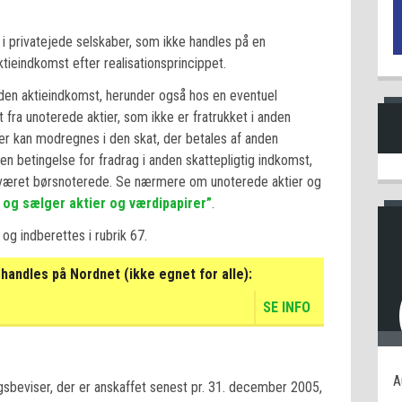
 i privatejede selskaber, som ikke handles på en
ktieindkomst efter realisationsprincippet.
nden aktieindkomst, herunder også hos en eventuel
 fra unoterede aktier, som ikke er fratrukket i anden
der kan modregnes i den skat, der betales af anden
 en betingelse for fradrag i anden skattepligtig indkomst,
ar været børsnoterede. Se nærmere om unoterede aktier og
 og sælger aktier og værdipapirer”
.
og indberettes i rubrik 67.
handles på Nordnet (ikke egnet for alle):
SE INFO
A
gsbeviser, der er anskaffet senest pr. 31. december 2005,