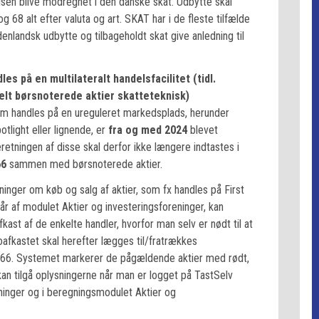
lsen blive modregnet i den danske skat. Udbytte skal
g 68 alt efter valuta og art. SKAT har i de fleste tilfælde
enlandsk udbytte og tilbageholdt skat give anledning til
s på en multilateralt handelsfacilitet (tidl.
ielt børsnoterede aktier skatteteknisk)
om handles på en ureguleret markedsplads, herunder
otlight eller lignende, er
fra og med 2024
blevet
retningen af disse skal derfor ikke længere indtastes i
66
sammen med børsnoterede aktier.
inger om køb og salg af aktier, som fx handles på First
år af modulet Aktier og investeringsforeninger, kan
ast af de enkelte handler, hvorfor man selv er nødt til at
oafkastet skal herefter lægges til/fratrækkes
rik 66. Systemet markerer de pågældende aktier med rødt,
kan tilgå oplysningerne når man er logget på TastSelv
ninger og i beregningsmodulet Aktier og