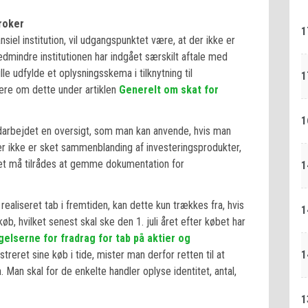
roker
1
siel institution, vil udgangspunktet være, at der ikke er
edmindre institutionen har indgået særskilt aftale med
e udfylde et oplysningsskema i tilknytning til
1
ere om dette under artiklen
Generelt om skat for
1
 udarbejdet en oversigt, som man kan anvende, hvis man
er ikke er sket sammenblanding af investeringsprodukter,
et må tilrådes at gemme dokumentation for
1
 realiseret tab i fremtiden, kan dette kun trækkes fra, hvis
1
øb, hvilket senest skal ske den 1. juli året efter købet har
lserne for fradrag for tab på aktier og
1
streret sine køb i tide, mister man derfor retten til at
 Man skal for de enkelte handler oplyse identitet, antal,
1