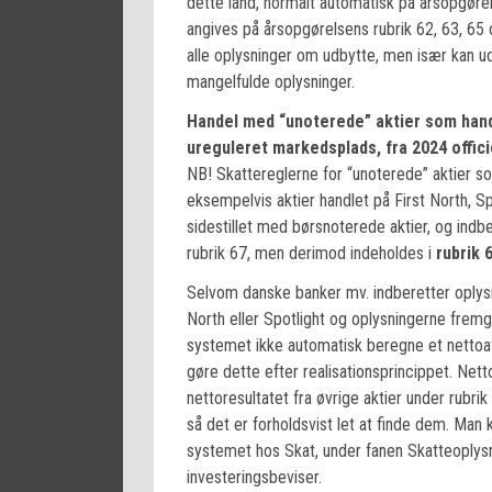
dette land, normalt automatisk på årsopgøre
angives på årsopgørelsens rubrik 62, 63, 65 o
alle oplysninger om udbytte, men især kan ud
mangelfulde oplysninger.
Handel med “unoterede” aktier som handle
ureguleret markedsplads, fra 2024 offic
NB! Skattereglerne for “unoterede” aktier s
eksempelvis aktier handlet på First North, Sp
sidestillet med børsnoterede aktier, og indbe
rubrik 67, men derimod indeholdes i
rubrik 
Selvom danske banker mv. indberetter oplysn
North eller Spotlight og oplysningerne fremg
systemet ikke automatisk beregne et nettoafk
gøre dette efter realisationsprincippet. Nett
nettoresultatet fra øvrige aktier under rub
så det er forholdsvist let at finde dem. Man 
systemet hos Skat, under fanen Skatteoplys
investeringsbeviser.