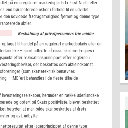
ndlet på en ureguleret markedsplads fx First North eller
s end børsnoterede aktier i forhold til en udvidet
er den udvidede fradragsmulighed fjernet og denne type
snoterede aktier.
Beskatning af privatpersoners frie midler
 optaget til handel på en reguleret markedsplads eller en
 udenlandske – samt udbytte af disse skal medregnes i
unkt efter realisationsprincippet efter reglerne i
vesteringsbeviser, der beskattes som aktieindkomst
ngsforeninger (som skatteteknisk benævnes
ing – IMB´er) behandles i de fleste tilfælde
f investeringsselskaber, herunder en række udenlandske
aserede og opført på Skats positivliste, blevet beskattet
lket betyder, at man både skal beskattes af årets
nster og evt. udbytte.
nettoresultat efter lagerprincippet af denne type