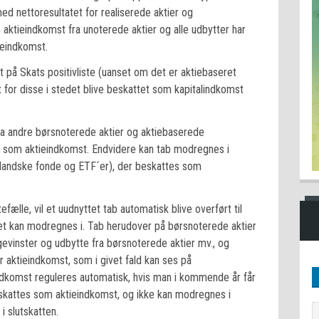
 nettoresultatet for realiserede aktier og
ktieindkomst fra unoterede aktier og alle udbytter har
ieindkomst.
t på Skats positivliste (uanset om det er aktiebaseret
at for disse i stedet blive beskattet som kapitalindkomst
ra andre børsnoterede aktier og aktiebaserede
s som aktieindkomst. Endvidere kan tab modregnes i
nlandske fonde og ETF´er), der beskattes som
ælle, vil et uudnyttet tab automatisk blive overført til
et kan modregnes i. Tab herudover på børsnoterede aktier
vinster og udbytte fra børsnoterede aktier mv., og
r aktieindkomst, som i givet fald kan ses på
ndkomst reguleres automatisk, hvis man i kommende år får
eskattes som aktieindkomst, og ikke kan modregnes i
 slutskatten.