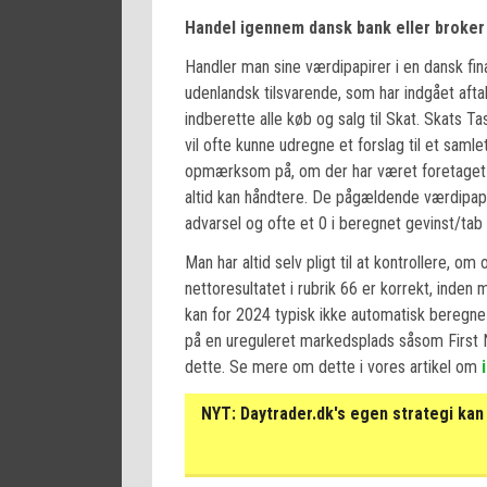
Handel igennem dansk bank eller broker
Handler man sine værdipapirer i en dansk finan
udenlandsk tilsvarende, som har indgået aftal
indberette alle køb og salg til Skat. Skats T
vil ofte kunne udregne et forslag til et sam
opmærksom på, om der har været foretaget f
altid kan håndtere. De pågældende værdipapir
advarsel og ofte et 0 i beregnet gevinst/tab 
Man har altid selv pligt til at kontrollere, 
nettoresultatet i rubrik 66 er korrekt, ind
kan for 2024 typisk ikke automatisk beregne e
på en ureguleret markedsplads såsom First 
dette. Se mere om dette i vores artikel om
NYT:
Daytrader.dk's egen strategi kan 