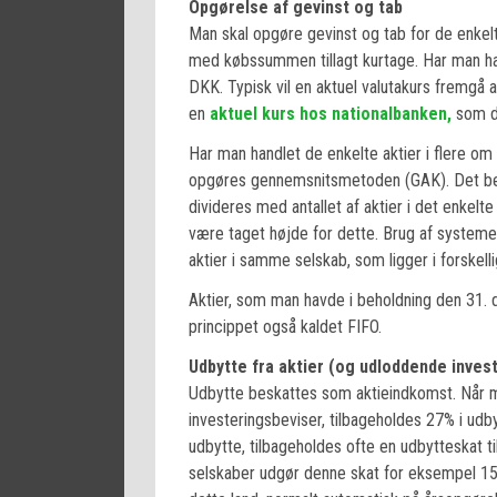
Opgørelse af gevinst og tab
Man skal opgøre gevinst og tab for de enkel
med købssummen tillagt kurtage. Har man hand
DKK. Typisk vil en aktuel valutakurs fremgå a
en
aktuel kurs hos nationalbanken,
som da
Har man handlet de enkelte aktier i flere o
opgøres gennemsnitsmetoden (GAK). Det bety
divideres med antallet af aktier i det enkel
være taget højde for dette. Brug af systemet 
aktier i samme selskab, som ligger i forskelli
Aktier, som man havde i beholdning den 31. 
princippet også kaldet FIFO.
Udbytte fra aktier (og udloddende inves
Udbytte beskattes som aktieindkomst. Når m
investeringsbeviser, tilbageholdes 27% i udb
udbytte, tilbageholdes ofte en udbytteskat t
selskaber udgør denne skat for eksempel 15%.