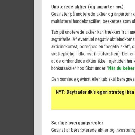
Unoterede aktier (og anparter mv.)
Gevinster på unoterede aktier og anparter fx
multilateral handelsfacililet, beskattes som a
Tab på unoterede aktier kan trækkes fra i a
ægtefælle. Af eventuel negativ aktieindkomst
aktieindkomst, beregnes en ”negativ skat”, 
skattepligtig indkomst (i slutskatten). Det er
at de omhandlede aktier ikke i ejertiden h
konkursaktier hos Skat under ”
Når du køber
Den samlede gevinst eller tab skal beregnes 
NYT:
Daytrader.dk's egen strategi kan 
Særlige overgangsregler
Gevinst af børsnoterede aktier og investerin